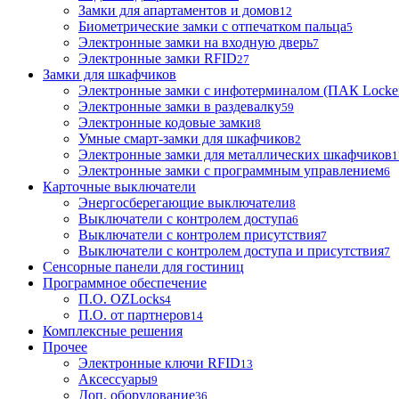
Замки для апартаментов и домов
12
Биометрические замки с отпечатком пальца
5
Электронные замки на входную дверь
7
Электронные замки RFID
27
Замки для шкафчиков
Электронные замки с инфотерминалом (ПАК Locke
Электронные замки в раздевалку
59
Электронные кодовые замки
8
Умные смарт-замки для шкафчиков
2
Электронные замки для металлических шкафчиков
1
Электронные замки с программным управлением
6
Карточные выключатели
Энергосберегающие выключатели
8
Выключатели с контролем доступа
6
Выключатели с контролем присутствия
7
Выключатели с контролем доступа и присутствия
7
Сенсорные панели для гостиниц
Программное обеспечение
П.О. OZLocks
4
П.О. от партнеров
14
Комплексные решения
Прочее
Электронные ключи RFID
13
Аксессуары
9
Доп. оборудование
36