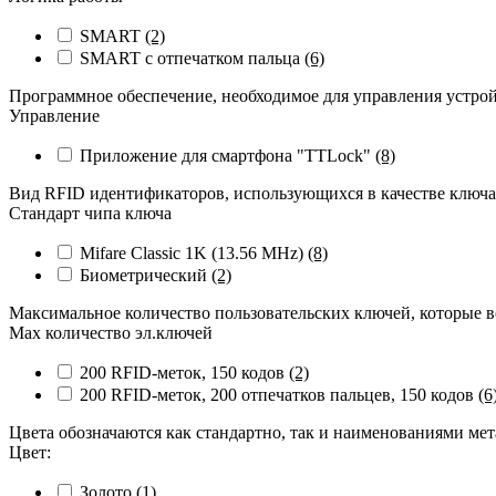
SMART
(2)
SMART с отпечатком пальца
(6)
Программное обеспечение, необходимое для управления устро
Управление
Приложение для смартфона "TTLock"
(8)
Вид RFID идентификаторов, использующихся в качестве ключ
Стандарт чипа ключа
Mifare Classic 1K (13.56 MHz)
(8)
Биометрический
(2)
Максимальное количество пользовательских ключей, которые в
Max количество эл.ключей
200 RFID-меток, 150 кодов
(2)
200 RFID-меток, 200 отпечатков пальцев, 150 кодов
(6
Цвета обозначаются как стандартно, так и наименованиями ме
Цвет:
Золото
(1)