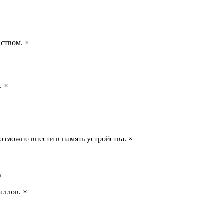
йством.
×
а.
×
озможно внести в память устройства.
×
)
таллов.
×