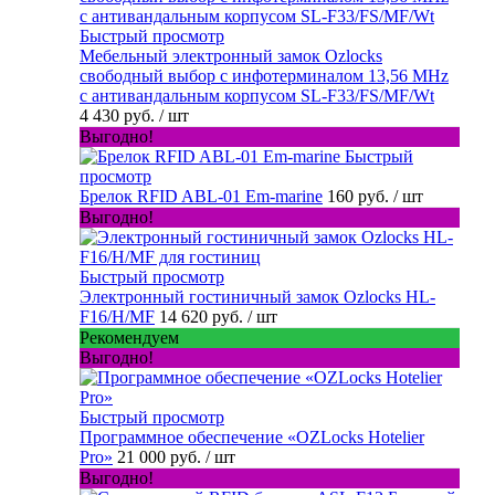
Быстрый просмотр
Мебельный электронный замок Ozlocks
свободный выбор с инфотерминалом 13,56 MHz
с антивандальным корпусом SL-F33/FS/MF/Wt
4 430 руб.
/ шт
Выгодно!
Быстрый
просмотр
Брелок RFID ABL-01 Em-marine
160 руб.
/ шт
Выгодно!
Быстрый просмотр
Электронный гостиничный замок Ozlocks HL-
F16/H/MF
14 620 руб.
/ шт
Рекомендуем
Выгодно!
Быстрый просмотр
Программное обеспечение «OZLocks Hotelier
Pro»
21 000 руб.
/ шт
Выгодно!