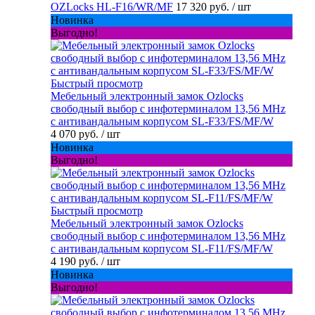
OZLocks HL-F16/WR/MF
17 320 руб.
/ шт
Новинка
Выгодно!
Быстрый просмотр
Мебельный электронный замок Ozlocks
свободный выбор с инфотерминалом 13,56 MHz
с антивандальным корпусом SL-F33/FS/MF/W
4 070 руб.
/ шт
Новинка
Выгодно!
Быстрый просмотр
Мебельный электронный замок Ozlocks
свободный выбор с инфотерминалом 13,56 MHz
с антивандальным корпусом SL-F11/FS/MF/W
4 190 руб.
/ шт
Новинка
Выгодно!