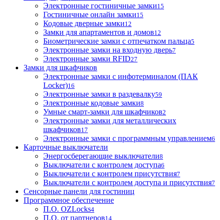
Электронные гостиничные замки
15
Гостиничные онлайн замки
15
Кодовые дверные замки
12
Замки для апартаментов и домов
12
Биометрические замки с отпечатком пальца
5
Электронные замки на входную дверь
7
Электронные замки RFID
27
Замки для шкафчиков
Электронные замки с инфотерминалом (ПАК
Locker)
16
Электронные замки в раздевалку
59
Электронные кодовые замки
8
Умные смарт-замки для шкафчиков
2
Электронные замки для металлических
шкафчиков
17
Электронные замки с программным управлением
6
Карточные выключатели
Энергосберегающие выключатели
8
Выключатели с контролем доступа
6
Выключатели с контролем присутствия
7
Выключатели с контролем доступа и присутствия
7
Сенсорные панели для гостиниц
Программное обеспечение
П.О. OZLocks
4
П.О. от партнеров
14