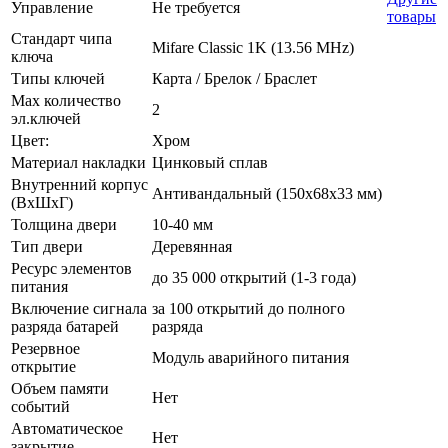
Управление
Не требуется
товары
Стандарт чипа
Mifare Classic 1K (13.56 MHz)
ключа
Типы ключей
Карта / Брелок / Браслет
Max количество
2
эл.ключей
Цвет:
Хром
Материал накладки
Цинковый сплав
Внутренний корпус
Антивандальный (150х68х33 мм)
(ВхШхГ)
Толщина двери
10-40 мм
Тип двери
Деревянная
Ресурс элементов
до 35 000 открытий (1-3 года)
питания
Включение сигнала
за 100 открытий до полного
разряда батарей
разряда
Резервное
Модуль аварийного питания
открытие
Объем памяти
Нет
событий
Автоматическое
Нет
закрытие