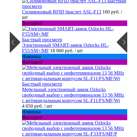
Быстрый
просмотр
Силиконовый RFID браслет ASL-F13
160 руб.
/
шт
Выгодно!
Быстрый просмотр
Электронный SMART-замок Ozlocks HL-
F55/SM+/MF
18 060 руб.
/ шт
Новинка
Выгодно!
Быстрый просмотр
Мебельный электронный замок Ozlocks
свободный выбор с инфотерминалом 13,56 MHz
с антивандальным корпусом SL-F11/FS/MF/Wt
4 650 руб.
/ шт
Новинка
Выгодно!