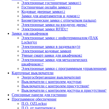
Электронные гостиничные замки
15
Гостиничные онлайн замки
15
Кодовые дверные замки
12
Замки для апартаментов и домов
12
Биометрические замки с отпечатком пальца
5
Электронные замки на входную дверь
7
Электронные замки RFID
27
Замки для шкафчиков
Электронные замки с инфотерминалом (ПАК
Locker)
16
Электронные замки в раздевалку
59
Электронные кодовые замки
8
Умные смарт-замки для шкафчиков
2
Электронные замки для металлических
шкафчиков
17
Электронные замки с программным управлением
6
Карточные выключатели
Энергосберегающие выключатели
8
Выключатели с контролем доступа
6
Выключатели с контролем присутствия
7
Выключатели с контролем доступа и присутствия
7
Сенсорные панели для гостиниц
Программное обеспечение
П.О. OZLocks
4
П.О. от партнеров
14