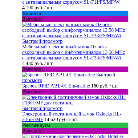
с антивандальным корпусом SL-F11/FS/MF/W
4 190 руб.
/ шт
Новинка
Выгодно!
Быстрый просмотр
Мебельный электронный замок Ozlocks
свободный выбор с инфотерминалом 13,56 MHz
с антивандальным корпусом SL-F33/FS/MF/Wt
4 430 руб.
/ шт
Выгодно!
Быстрый
просмотр
Брелок RFID ABL-01 Em-marine
160 руб.
/ шт
Выгодно!
Быстрый просмотр
Электронный гостиничный замок Ozlocks HL-
F16/H/MF
14 620 руб.
/ шт
Рекомендуем
Выгодно!