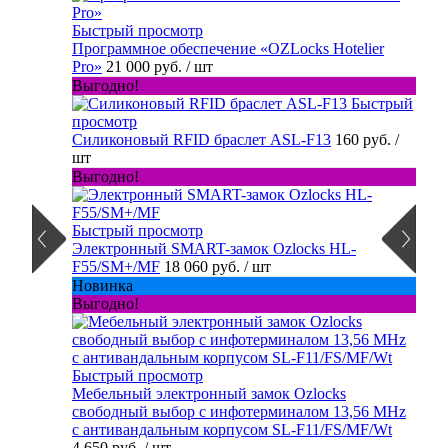
Быстрый просмотр
Программное обеспечение «OZLocks Hotelier
Pro»
21 000 руб.
/ шт
Выгодно!
Быстрый
просмотр
Силиконовый RFID браслет ASL-F13
160 руб.
/
шт
Выгодно!
Быстрый просмотр
Электронный SMART-замок Ozlocks HL-
F55/SM+/MF
18 060 руб.
/ шт
Новинка
Выгодно!
Быстрый просмотр
Мебельный электронный замок Ozlocks
свободный выбор с инфотерминалом 13,56 MHz
с антивандальным корпусом SL-F11/FS/MF/Wt
4 650 руб.
/ шт