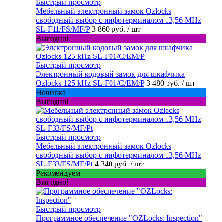
Быстрый просмотр
Мебельный электронный замок Ozlocks
свободный выбор с инфотерминалом 13,56 MHz
SL-F11/FS/MF/P
3 860 руб.
/ шт
Выгодно!
Быстрый просмотр
Электронный кодовый замок для шкафчика
Ozlocks 125 kHz SL-F01/C/EM/P
3 480 руб.
/ шт
Новинка
Выгодно!
Быстрый просмотр
Мебельный электронный замок Ozlocks
свободный выбор с инфотерминалом 13,56 MHz
SL-F33/FS/MF/Pt
4 340 руб.
/ шт
Рекомендуем
Выгодно!
Быстрый просмотр
Программное обеспечение "OZLocks: Inspection"