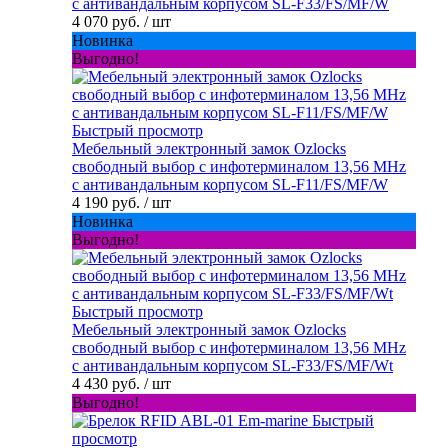
с антивандальным корпусом SL-F33/FS/MF/W
4 070 руб.
/ шт
Новинка
Выгодно!
Быстрый просмотр
Мебельный электронный замок Ozlocks
свободный выбор с инфотерминалом 13,56 MHz
с антивандальным корпусом SL-F11/FS/MF/W
4 190 руб.
/ шт
Новинка
Выгодно!
Быстрый просмотр
Мебельный электронный замок Ozlocks
свободный выбор с инфотерминалом 13,56 MHz
с антивандальным корпусом SL-F33/FS/MF/Wt
4 430 руб.
/ шт
Выгодно!
Быстрый
просмотр