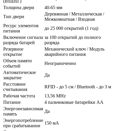
(ВхШхГ)
Толщина двери
40-65 мм
Деревянная / Металлическая /
Тип двери
Межкомнатная / Входная
Ресурс элементов
до 25 000 открытий (1 год)
питания
Включение сигнала
за 100 открытий до полного
разряда батарей
разряда
Резервное
Механический ключ / Модуль
открытие
аварийного питания
Объем памяти
Неограниченно
событий
Автоматическое
Да
закрытие
Расстояние
RFID - до 5 см / Bluetooth - до 3 м
считывания
Рабочая частота
13,56 MHz
Питание
4 пальчиковые батарейки AA
Энергонезависимая
Да
память
Энергопотребление
150 мА
при срабатывании