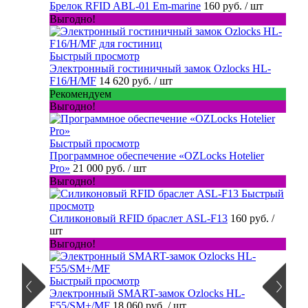
Брелок RFID ABL-01 Em-marine
160 руб.
/ шт
Выгодно!
Быстрый просмотр
Электронный гостиничный замок Ozlocks HL-
F16/H/MF
14 620 руб.
/ шт
Рекомендуем
Выгодно!
Быстрый просмотр
Программное обеспечение «OZLocks Hotelier
Pro»
21 000 руб.
/ шт
Выгодно!
Быстрый
просмотр
Силиконовый RFID браслет ASL-F13
160 руб.
/
шт
Выгодно!
Быстрый просмотр
Электронный SMART-замок Ozlocks HL-
F55/SM+/MF
18 060 руб.
/ шт