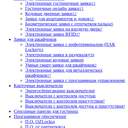
Электронные гостиничные замки
15
Гостиничные онлайн замки
15
Кодовые дверные замки
12
Замки для апартаментов и домов
12
Биометрические замки с отпечатком пальца
5
Электронные замки на входную дверь
7
Электронные замки RFID
27
Замки для шкафчиков
Электронные замки с инфотерминалом (ПАК
Locker)
16
Электронные замки в раздевалку
59
Электронные кодовые замки
8
Умные смарт-замки для шкафчиков
2
Электронные замки для металлических
шкафчиков
17
Электронные замки с программным управлением
6
Карточные выключатели
Энергосберегающие выключатели
8
Выключатели с контролем доступа
6
Выключатели с контролем присутствия
7
Выключатели с контролем доступа и присутствия
7
Сенсорные панели для гостиниц
Программное обеспечение
П.О. OZLocks
4
П.О. от партнеров
14