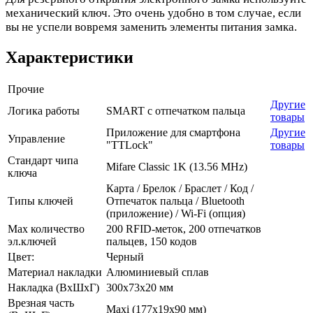
механический ключ. Это очень удобно в том случае, если
вы не успели вовремя заменить элементы питания замка.
Характеристики
Прочие
Другие
Логика работы
SMART с отпечатком пальца
товары
Приложение для смартфона
Другие
Управление
"TTLock"
товары
Стандарт чипа
Mifare Classic 1K (13.56 MHz)
ключа
Карта / Брелок / Браслет / Код /
Типы ключей
Отпечаток пальца / Bluetooth
(приложение) / Wi-Fi (опция)
Max количество
200 RFID-меток, 200 отпечатков
эл.ключей
пальцев, 150 кодов
Цвет:
Черный
Материал накладки
Алюминиевый сплав
Накладка (ВхШхГ)
300х73х20 мм
Врезная часть
Maxi (177х19х90 мм)