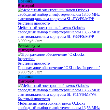
Новинка
Выгодно!
Быстрый просмотр
Мебельный электронный замок Ozlocks
свободный выбор с инфотерминалом 13,56 MHz
с антивандальным корпусом SL-F33/FS/MF/P
3 900 руб.
/ шт
Рекомендуем
Выгодно!
Быстрый просмотр
Программное обеспечение "OZLocks: Inspection"
8 900 руб.
/ шт
Новинка
Выгодно!
Быстрый просмотр
Мебельный электронный замок Ozlocks
свободный выбор с инфотерминалом 13,56 MHz