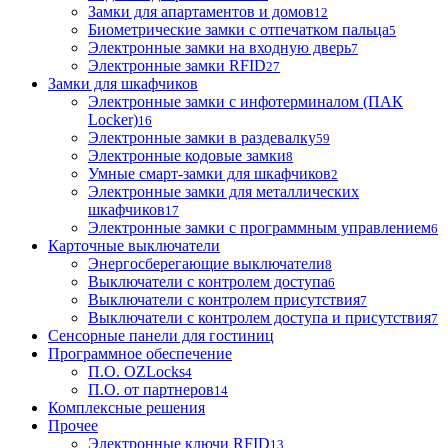
Замки для апартаментов и домов
12
Биометрические замки с отпечатком пальца
5
Электронные замки на входную дверь
7
Электронные замки RFID
27
Замки для шкафчиков
Электронные замки с инфотерминалом (ПАК
Locker)
16
Электронные замки в раздевалку
59
Электронные кодовые замки
8
Умные смарт-замки для шкафчиков
2
Электронные замки для металлических
шкафчиков
17
Электронные замки с программным управлением
6
Карточные выключатели
Энергосберегающие выключатели
8
Выключатели с контролем доступа
6
Выключатели с контролем присутствия
7
Выключатели с контролем доступа и присутствия
7
Сенсорные панели для гостиниц
Программное обеспечение
П.О. OZLocks
4
П.О. от партнеров
14
Комплексные решения
Прочее
Электронные ключи RFID
13