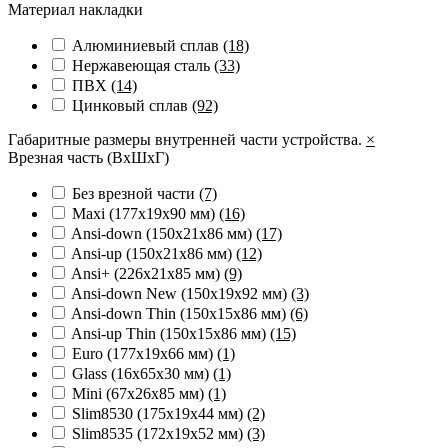
Материал накладки
Алюминиевый сплав
(18)
Нержавеющая сталь
(33)
ПВХ
(14)
Цинковый сплав
(92)
Габаритные размеры внутренней части устройства.
×
Врезная часть (ВхШхГ)
Без врезной части
(7)
Maxi (177х19х90 мм)
(16)
Ansi-down (150х21х86 мм)
(17)
Ansi-up (150х21х86 мм)
(12)
Ansi+ (226х21х85 мм)
(9)
Ansi-down New (150х19х92 мм)
(3)
Ansi-down Thin (150х15х86 мм)
(6)
Ansi-up Thin (150х15х86 мм)
(15)
Euro (177x19x66 мм)
(1)
Glass (16x65x30 мм)
(1)
Mini (67x26x85 мм)
(1)
Slim8530 (175x19x44 мм)
(2)
Slim8535 (172x19x52 мм)
(3)