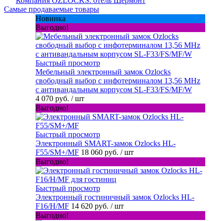
Компания OZLOCKS: отель Шермонт
Самые продаваемые товары
Новинка
Выгодно!
Быстрый просмотр
Мебельный электронный замок Ozlocks
свободный выбор с инфотерминалом 13,56 MHz
с антивандальным корпусом SL-F33/FS/MF/W
4 070 руб.
/ шт
Выгодно!
Быстрый просмотр
Электронный SMART-замок Ozlocks HL-
F55/SM+/MF
18 060 руб.
/ шт
Выгодно!
Быстрый просмотр
Электронный гостиничный замок Ozlocks HL-
F16/H/MF
14 620 руб.
/ шт
Выгодно!