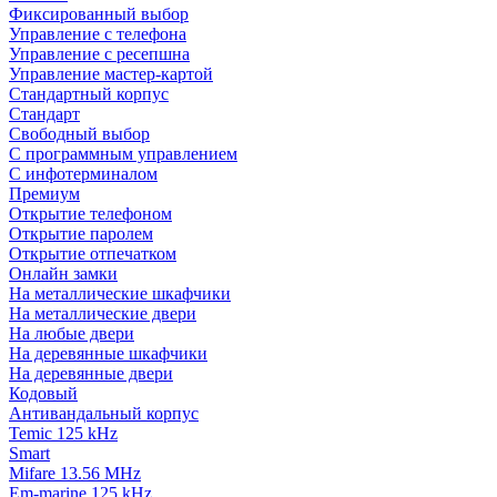
Фиксированный выбор
Управление с телефона
Управление с ресепшна
Управление мастер-картой
Стандартный корпус
Стандарт
Свободный выбор
С программным управлением
С инфотерминалом
Премиум
Открытие телефоном
Открытие паролем
Открытие отпечатком
Онлайн замки
На металлические шкафчики
На металлические двери
На любые двери
На деревянные шкафчики
На деревянные двери
Кодовый
Антивандальный корпус
Temic 125 kHz
Smart
Mifare 13.56 MHz
Em-marine 125 kHz