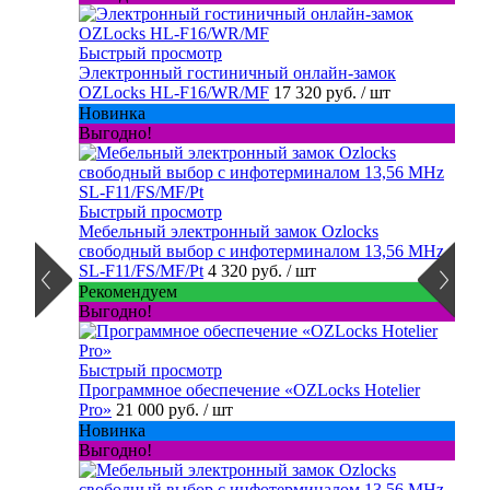
Быстрый просмотр
Электронный гостиничный онлайн-замок
OZLocks HL-F16/WR/MF
17 320 руб.
/ шт
Новинка
Выгодно!
Быстрый просмотр
Мебельный электронный замок Ozlocks
свободный выбор с инфотерминалом 13,56 MHz
SL-F11/FS/MF/Pt
4 320 руб.
/ шт
Рекомендуем
Выгодно!
Быстрый просмотр
Программное обеспечение «OZLocks Hotelier
Pro»
21 000 руб.
/ шт
Новинка
Выгодно!