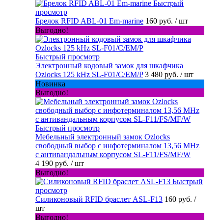
Быстрый
просмотр
Брелок RFID ABL-01 Em-marine
160 руб.
/ шт
Выгодно!
Быстрый просмотр
Электронный кодовый замок для шкафчика
Ozlocks 125 kHz SL-F01/C/EM/P
3 480 руб.
/ шт
Новинка
Выгодно!
Быстрый просмотр
Мебельный электронный замок Ozlocks
свободный выбор с инфотерминалом 13,56 MHz
с антивандальным корпусом SL-F11/FS/MF/W
4 190 руб.
/ шт
Выгодно!
Быстрый
просмотр
Силиконовый RFID браслет ASL-F13
160 руб.
/
шт
Выгодно!