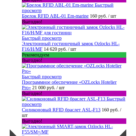
Быстрый
просмотр
Брелок RFID ABL-01 Em-marine
160 руб.
/ шт
Выгодно!
Быстрый просмотр
Электронный гостиничный замок Ozlocks HL-
F16/H/MF
14 620 руб.
/ шт
Рекомендуем
Выгодно!
Быстрый просмотр
Программное обеспечение «OZLocks Hotelier
Pro»
21 000 руб.
/ шт
Выгодно!
Быстрый
просмотр
Силиконовый RFID браслет ASL-F13
160 руб.
/
шт
Выгодно!