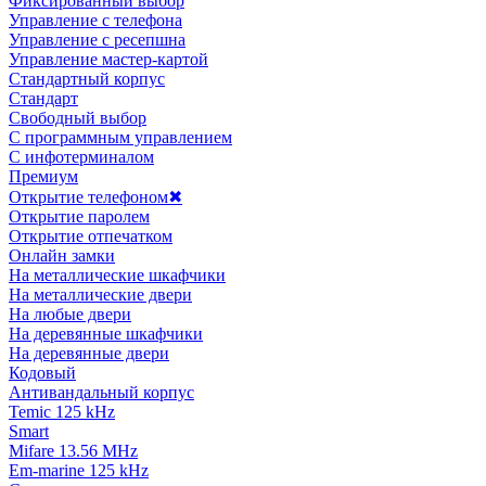
Фиксированный выбор
Управление с телефона
Управление с ресепшна
Управление мастер-картой
Стандартный корпус
Стандарт
Свободный выбор
С программным управлением
С инфотерминалом
Премиум
Открытие телефоном
✖
Открытие паролем
Открытие отпечатком
Онлайн замки
На металлические шкафчики
На металлические двери
На любые двери
На деревянные шкафчики
На деревянные двери
Кодовый
Антивандальный корпус
Temic 125 kHz
Smart
Mifare 13.56 MHz
Em-marine 125 kHz