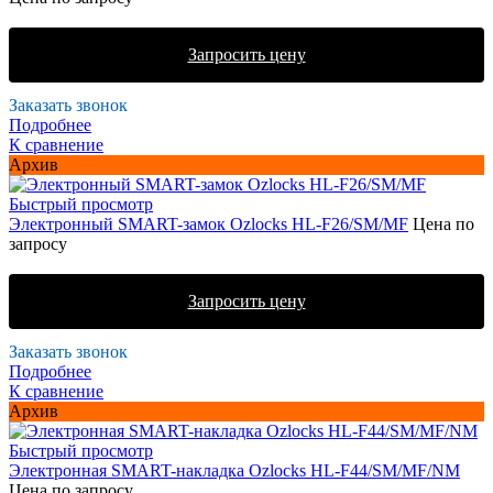
Запросить цену
Заказать звонок
Подробнее
К сравнение
Архив
Быстрый просмотр
Электронный SMART-замок Ozlocks HL-F26/SM/MF
Цена по
запросу
Запросить цену
Заказать звонок
Подробнее
К сравнение
Архив
Быстрый просмотр
Электронная SMART-накладка Ozlocks HL-F44/SM/MF/NM
Цена по запросу