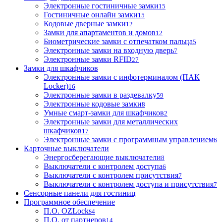
Электронные гостиничные замки
15
Гостиничные онлайн замки
15
Кодовые дверные замки
12
Замки для апартаментов и домов
12
Биометрические замки с отпечатком пальца
5
Электронные замки на входную дверь
7
Электронные замки RFID
27
Замки для шкафчиков
Электронные замки с инфотерминалом (ПАК
Locker)
16
Электронные замки в раздевалку
59
Электронные кодовые замки
8
Умные смарт-замки для шкафчиков
2
Электронные замки для металлических
шкафчиков
17
Электронные замки с программным управлением
6
Карточные выключатели
Энергосберегающие выключатели
8
Выключатели с контролем доступа
6
Выключатели с контролем присутствия
7
Выключатели с контролем доступа и присутствия
7
Сенсорные панели для гостиниц
Программное обеспечение
П.О. OZLocks
4
П.О. от партнеров
14