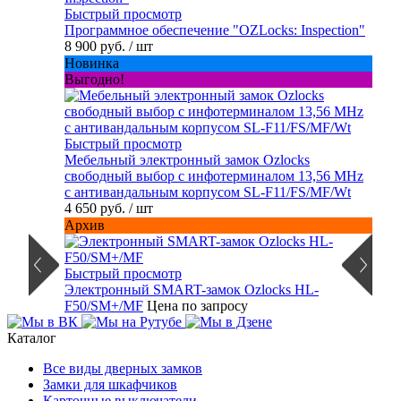
Быстрый просмотр
Программное обеспечение "OZLocks: Inspection"
8 900 руб.
/ шт
Новинка
Выгодно!
Быстрый просмотр
Мебельный электронный замок Ozlocks
свободный выбор с инфотерминалом 13,56 MHz
с антивандальным корпусом SL-F11/FS/MF/Wt
4 650 руб.
/ шт
Архив
Быстрый просмотр
Электронный SMART-замок Ozlocks HL-
F50/SM+/MF
Цена по запросу
Каталог
Все виды дверных замков
Замки для шкафчиков
Карточные выключатели