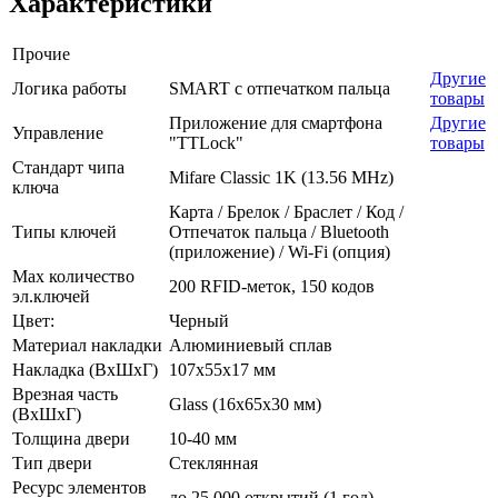
Характеристики
Прочие
Другие
Логика работы
SMART с отпечатком пальца
товары
Приложение для смартфона
Другие
Управление
"TTLock"
товары
Стандарт чипа
Mifare Classic 1K (13.56 MHz)
ключа
Карта / Брелок / Браслет / Код /
Типы ключей
Отпечаток пальца / Bluetooth
(приложение) / Wi-Fi (опция)
Max количество
200 RFID-меток, 150 кодов
эл.ключей
Цвет:
Черный
Материал накладки
Алюминиевый сплав
Накладка (ВхШхГ)
107х55х17 мм
Врезная часть
Glass (16x65x30 мм)
(ВхШхГ)
Толщина двери
10-40 мм
Тип двери
Стеклянная
Ресурс элементов
до 25 000 открытий (1 год)