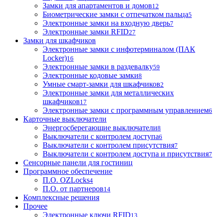
Замки для апартаментов и домов
12
Биометрические замки с отпечатком пальца
5
Электронные замки на входную дверь
7
Электронные замки RFID
27
Замки для шкафчиков
Электронные замки с инфотерминалом (ПАК
Locker)
16
Электронные замки в раздевалку
59
Электронные кодовые замки
8
Умные смарт-замки для шкафчиков
2
Электронные замки для металлических
шкафчиков
17
Электронные замки с программным управлением
6
Карточные выключатели
Энергосберегающие выключатели
8
Выключатели с контролем доступа
6
Выключатели с контролем присутствия
7
Выключатели с контролем доступа и присутствия
7
Сенсорные панели для гостиниц
Программное обеспечение
П.О. OZLocks
4
П.О. от партнеров
14
Комплексные решения
Прочее
Электронные ключи RFID
13