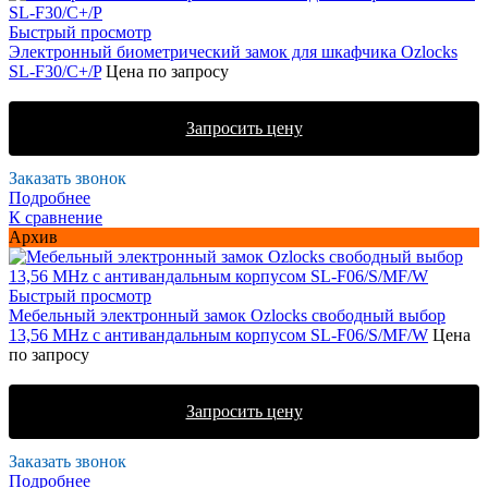
Быстрый просмотр
Электронный биометрический замок для шкафчика Ozlocks
SL-F30/C+/P
Цена по запросу
Запросить цену
Заказать звонок
Подробнее
К сравнение
Архив
Быстрый просмотр
Мебельный электронный замок Ozlocks свободный выбор
13,56 MHz с антивандальным корпусом SL-F06/S/MF/W
Цена
по запросу
Запросить цену
Заказать звонок
Подробнее