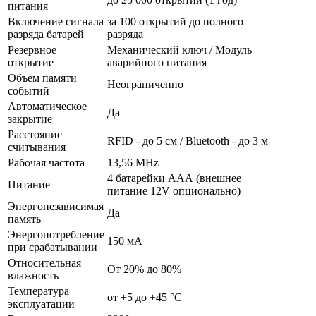
питания
Включение сигнала
за 100 открытий до полного
разряда батарей
разряда
Резервное
Механический ключ / Модуль
открытие
аварийного питания
Объем памяти
Неограниченно
событий
Автоматическое
Да
закрытие
Расстояние
RFID - до 5 см / Bluetooth - до 3 м
считывания
Рабочая частота
13,56 MHz
4 батарейки AAА (внешнее
Питание
питание 12V опционально)
Энергонезависимая
Да
память
Энергопотребление
150 мА
при срабатывании
Относительная
От 20% до 80%
влажность
Температура
от +5 до +45 °С
эксплуатации