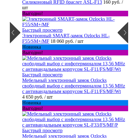
Силиконовый RFID браслет ASL-F13
160 руб.
/
шт
Выгодно!
Быстрый просмотр
Электронный SMART-замок Ozlocks HL-
F55/SM+/MF
18 060 руб.
/ шт
Новинка
Выгодно!
Быстрый просмотр
Мебельный электронный замок Ozlocks
свободный выбор с инфотерминалом 13,56 MHz
с антивандальным корпусом SL-F11/FS/MF/Wt
4 650 руб.
/ шт
Новинка
Выгодно!
Быстрый просмотр
Мебельный электронный замок Ozlocks