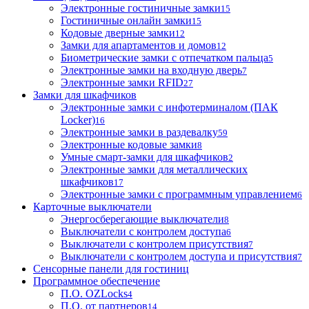
Электронные гостиничные замки
15
Гостиничные онлайн замки
15
Кодовые дверные замки
12
Замки для апартаментов и домов
12
Биометрические замки с отпечатком пальца
5
Электронные замки на входную дверь
7
Электронные замки RFID
27
Замки для шкафчиков
Электронные замки с инфотерминалом (ПАК
Locker)
16
Электронные замки в раздевалку
59
Электронные кодовые замки
8
Умные смарт-замки для шкафчиков
2
Электронные замки для металлических
шкафчиков
17
Электронные замки с программным управлением
6
Карточные выключатели
Энергосберегающие выключатели
8
Выключатели с контролем доступа
6
Выключатели с контролем присутствия
7
Выключатели с контролем доступа и присутствия
7
Сенсорные панели для гостиниц
Программное обеспечение
П.О. OZLocks
4
П.О. от партнеров
14