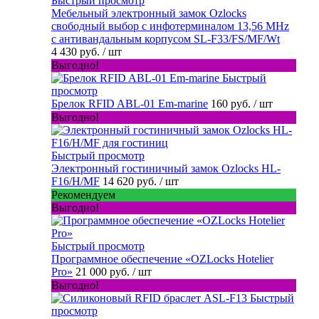
Быстрый просмотр
Мебельный электронный замок Ozlocks
свободный выбор с инфотерминалом 13,56 MHz
с антивандальным корпусом SL-F33/FS/MF/Wt
4 430 руб.
/ шт
Выгодно!
Быстрый
просмотр
Брелок RFID ABL-01 Em-marine
160 руб.
/ шт
Выгодно!
Быстрый просмотр
Электронный гостиничный замок Ozlocks HL-
F16/H/MF
14 620 руб.
/ шт
Рекомендуем
Выгодно!
Быстрый просмотр
Программное обеспечение «OZLocks Hotelier
Pro»
21 000 руб.
/ шт
Выгодно!
Быстрый
просмотр