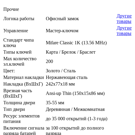
Прочие
Другие
Логика работы
Офисный замок
товары
Другие
Управление
Мастер-ключом
товары
Стандарт чипа
Mifare Classic 1K (13.56 MHz)
ключа
Типы ключей
Карта / Брелок / Браслет
Max количество
200
эл.ключей
Цвет:
Золото / Сталь
Материал накладки
Нержавеющая сталь
Накладка (ВхШхГ)
242х77х18 мм
Врезная часть
Ansi-up Thin (150х15х86 мм)
(ВхШхГ)
Толщина двери
35-55 мм
Тип двери
Деревянная / Межкомнатная
Ресурс элементов
до 35 000 открытий (1-3 года)
питания
Включение сигнала
за 100 открытий до полного
разряда батарей
разряда