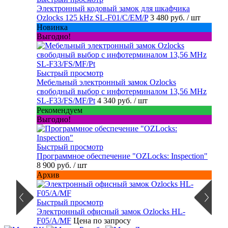
Электронный кодовый замок для шкафчика
Ozlocks 125 kHz SL-F01/C/EM/P
3 480 руб.
/ шт
Новинка
Выгодно!
Быстрый просмотр
Мебельный электронный замок Ozlocks
свободный выбор с инфотерминалом 13,56 MHz
SL-F33/FS/MF/Pt
4 340 руб.
/ шт
Рекомендуем
Выгодно!
Быстрый просмотр
Программное обеспечение "OZLocks: Inspection"
8 900 руб.
/ шт
Архив
Быстрый просмотр
Электронный офисный замок Ozlocks HL-
F05/A/MF
Цена по запросу