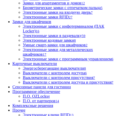
Замки для апартаментов и домов
12
Биометрические замки с отпечатком пальца
5
Электронные замки на входную дверь
7
Электронные замки RFID
27
Замки для шкафчиков
Электронные замки с инфотерминалом (ПАК
Locker)
16
Электронные замки в раздевалку
59
Электронные кодовые замки
8
Умные смарт-замки для шкафчиков
2
Электронные замки для металлических
шкафчиков
17
Электронные замки с программным управлением
6
Карточные выключатели
Энергосберегающие выключатели
8
Выключатели с контролем доступа
6
Выключатели с контролем присутствия
7
Выключатели с контролем доступа и присутствия
7
Сенсорные панели для гостиниц
Программное обеспечение
П.О. OZLocks
4
П.О. от партнеров
14
Комплексные решения
Прочее
Электронные ключи RFID
13