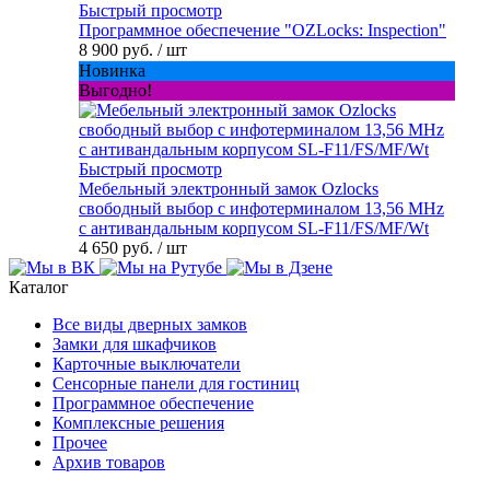
Быстрый просмотр
Программное обеспечение "OZLocks: Inspection"
8 900 руб.
/ шт
Новинка
Выгодно!
Быстрый просмотр
Мебельный электронный замок Ozlocks
свободный выбор с инфотерминалом 13,56 MHz
с антивандальным корпусом SL-F11/FS/MF/Wt
4 650 руб.
/ шт
Каталог
Все виды дверных замков
Замки для шкафчиков
Карточные выключатели
Сенсорные панели для гостиниц
Программное обеспечение
Комплексные решения
Прочее
Архив товаров