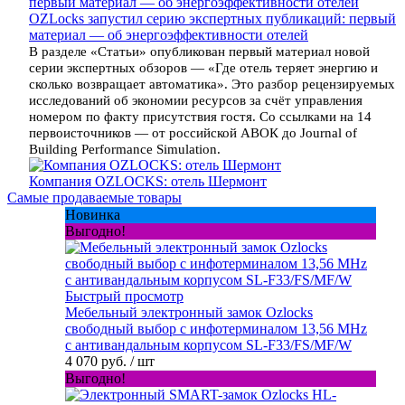
OZLocks запустил серию экспертных публикаций: первый
материал — об энергоэффективности отелей
В разделе «Статьи» опубликован первый материал новой
серии экспертных обзоров — «Где отель теряет энергию и
сколько возвращает автоматика». Это разбор рецензируемых
исследований об экономии ресурсов за счёт управления
номером по факту присутствия гостя. Со ссылками на 14
первоисточников — от российской АВОК до Journal of
Building Performance Simulation.
Компания OZLOCKS: отель Шермонт
Самые продаваемые товары
Новинка
Выгодно!
Быстрый просмотр
Мебельный электронный замок Ozlocks
свободный выбор с инфотерминалом 13,56 MHz
с антивандальным корпусом SL-F33/FS/MF/W
4 070 руб.
/ шт
Выгодно!