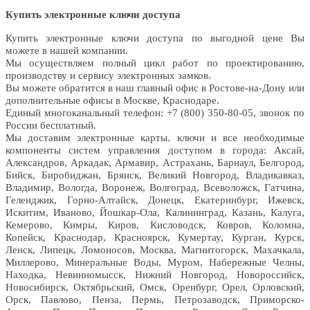
Купить электронные ключи доступа
Купить электронные ключи доступа по выгодной цене Вы
можете в нашей компании.
Мы осуществляем полный цикл работ по проектированию,
производству и сервису электронных замков.
Вы можете обратится в наш главный офис в Ростове-на-Дону или
дополнительные офисы в Москве, Краснодаре.
Единый многоканальный телефон: +7 (800) 350-80-05, звонок по
России бесплатный.
Мы доставим электронные карты. ключи и все необходимые
компоненты систем управления доступом в города: Аксай,
Александров, Аркадак, Армавир, Астрахань, Барнаул, Белгород,
Бийск, Биробиджан, Брянск, Великий Новгород, Владикавказ,
Владимир, Вологда, Воронеж, Волгоград, Всеволожск, Гатчина,
Геленджик, Горно-Алтайск, Донецк, Екатеринбург, Ижевск,
Искитим, Иваново, Йошкар-Ола, Калининград, Казань, Калуга,
Кемерово, Кимры, Киров, Кисловодск, Ковров, Коломна,
Копейск, Краснодар, Красноярск, Кумертау, Курган, Курск,
Ленск, Липецк, Ломоносов, Москва, Магнитогорск, Махачкала,
Миллерово, Минеральные Воды, Муром, Набережные Челны,
Находка, Невинномысск, Нижний Новгород, Новороссийск,
Новосибирск, Октябрьский, Омск, Оренбург, Орел, Орловский,
Орск, Павлово, Пенза, Пермь, Петрозаводск, Приморско-