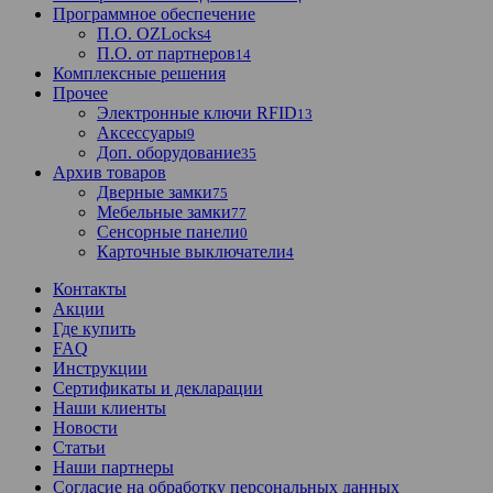
Программное обеспечение
П.О. OZLocks
4
П.О. от партнеров
14
Комплексные решения
Прочее
Электронные ключи RFID
13
Аксессуары
9
Доп. оборудование
35
Архив товаров
Дверные замки
75
Мебельные замки
77
Сенсорные панели
0
Карточные выключатели
4
Контакты
Акции
Где купить
FAQ
Инструкции
Сертификаты и декларации
Наши клиенты
Новости
Статьи
Наши партнеры
Согласие на обработку персональных данных