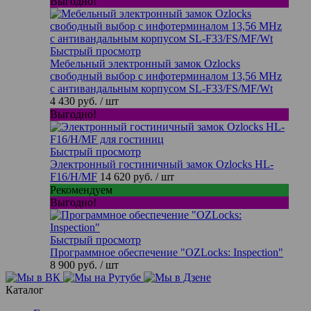
Выгодно!
Быстрый просмотр
Мебельный электронный замок Ozlocks
свободный выбор с инфотерминалом 13,56 MHz
с антивандальным корпусом SL-F33/FS/MF/Wt
4 430 руб.
/ шт
Выгодно!
Быстрый просмотр
Электронный гостиничный замок Ozlocks HL-
F16/H/MF
14 620 руб.
/ шт
Рекомендуем
Выгодно!
Быстрый просмотр
Программное обеспечение "OZLocks: Inspection"
8 900 руб.
/ шт
Каталог