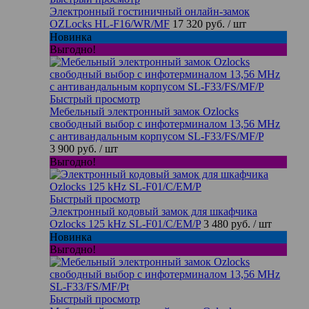
Электронный гостиничный онлайн-замок
OZLocks HL-F16/WR/MF
17 320 руб.
/ шт
Новинка
Выгодно!
Быстрый просмотр
Мебельный электронный замок Ozlocks
свободный выбор с инфотерминалом 13,56 MHz
с антивандальным корпусом SL-F33/FS/MF/P
3 900 руб.
/ шт
Выгодно!
Быстрый просмотр
Электронный кодовый замок для шкафчика
Ozlocks 125 kHz SL-F01/C/EM/P
3 480 руб.
/ шт
Новинка
Выгодно!
Быстрый просмотр