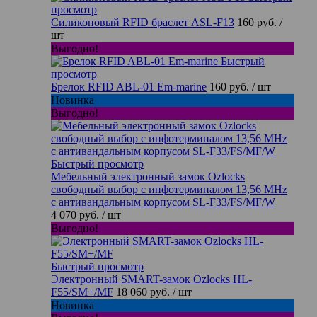
просмотр
Силиконовый RFID браслет ASL-F13
160 руб.
/
шт
Выгодно!
Быстрый
просмотр
Брелок RFID ABL-01 Em-marine
160 руб.
/ шт
Новинка
Выгодно!
Быстрый просмотр
Мебельный электронный замок Ozlocks
свободный выбор с инфотерминалом 13,56 MHz
с антивандальным корпусом SL-F33/FS/MF/W
4 070 руб.
/ шт
Выгодно!
Быстрый просмотр
Электронный SMART-замок Ozlocks HL-
F55/SM+/MF
18 060 руб.
/ шт
Новинка