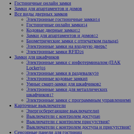
Гостиничные онлайн замки
Замки для апартаментов и домов
Все виды дверных замков
Электронные гостиничные замки
14
Гостиничные онлайн замки
14
Кодовые дверные замки
12
Замки для апартаментов и домов
12
Биометрические замки с отпечатком пальца
5
Электронные замки на входную дверь
7
Электронные замки RFID
26
Замки для шкафчиков
Электронные замки с инфотерминалом (ПАК
Locker)
16
Электронные замки в раздевалку
59
Электронные кодовые замки
8
Умные смарт-замки для шкафчиков
2
Электронные замки для металлических
шкафчиков
17
Электронные замки с программным управлением
6
Карточные выключатели
Энергосберегающие выключатели
8
Выключатели с контролем доступа
6
Выключатели с контролем присутствия
7
Выключатели с контролем доступа и присутствия
7
Сенсорные панели для гостиниц