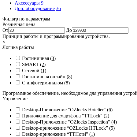
Аксессуары
9
Доп. оборудование
36
Фильтр по параметрам
Розничная цена
От
До
Принцип работы и программирования устройства.
×
Логика работы
Гостиничная
(3)
SMART
(2)
Сетевой
(1)
Гостиничная онлайн
(8)
С инфотерминалом
(8)
Программное обеспечение, необходимое для управления устро
Управление
Desktop-Приложение "OZlocks Hotelier"
(6)
Приложение для смартфона "TTLock"
(2)
Desktop-Приложение "OZlocks Inspection"
(4)
Desktop-приложение “OZLocks HTLock”
(5)
Desktop-приложение “TTHotel”
(1)