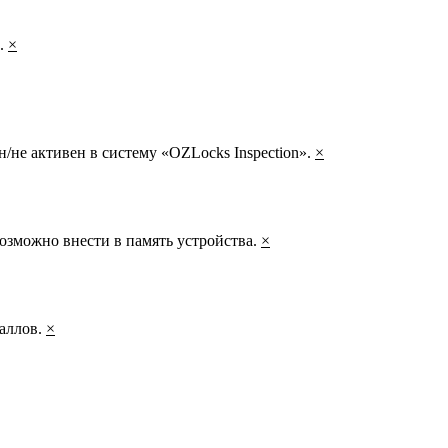
а.
×
/не активен в систему «OZLocks Inspection».
×
озможно внести в память устройства.
×
таллов.
×