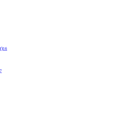
r)
16
7