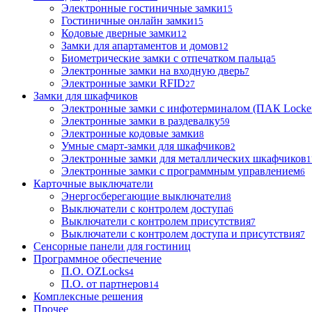
Электронные гостиничные замки
15
Гостиничные онлайн замки
15
Кодовые дверные замки
12
Замки для апартаментов и домов
12
Биометрические замки с отпечатком пальца
5
Электронные замки на входную дверь
7
Электронные замки RFID
27
Замки для шкафчиков
Электронные замки с инфотерминалом (ПАК Locke
Электронные замки в раздевалку
59
Электронные кодовые замки
8
Умные смарт-замки для шкафчиков
2
Электронные замки для металлических шкафчиков
1
Электронные замки с программным управлением
6
Карточные выключатели
Энергосберегающие выключатели
8
Выключатели с контролем доступа
6
Выключатели с контролем присутствия
7
Выключатели с контролем доступа и присутствия
7
Сенсорные панели для гостиниц
Программное обеспечение
П.О. OZLocks
4
П.О. от партнеров
14
Комплексные решения
Прочее