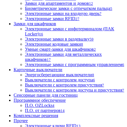
Замки для апартаментов и домов
12
Биометрические замки с отпечатком пальца
5
Электронные замки на входную дверь
7
Электронные замки RFID
27
Замки для шкафчиков
Электронные замки с инфотерминалом (ПАК
Locker)
16
Электронные замки в раздевалку
59
Электронные кодовые замки
8
Умные смарт-замки для шкафчиков
2
Электронные замки для металлических
шкафчиков
17
Электронные замки с программным управлением
6
Карточные выключатели
Энергосберегающие выключатели
8
Выключатели с контролем доступа
6
Выключатели с контролем присутствия
7
Выключатели с контролем доступа и присутствия
7
Сенсорные панели для гостиниц
Программное обеспечение
П.О. OZLocks
4
П.О. от партнеров
14
Комплексные решения
Прочее
Электронные ключи RFID
13