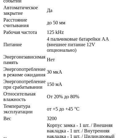
событий
Автоматическое
Да
закрытие
Расстояние
до 50 мм
считывания
Рабочая частота
125 kHz
4 пальчиковые батарейки AA
Питание
(внешнее питание 12V
опционально)
Энергонезависимая
Нет
память
Энергопотребление
30 мкА
в режиме ожидания
Энергопотребление
150 мА
при срабатывании
Относительная
От 20% до 80%
влажность
Температура
от +5 до +45 °С
эксплуатации
Вес
3200
Корпус замка - 1 шт. / Внешняя
накладка - 1 шт. / Внутренняя
накладка - 1 шт. / Цилиндровый