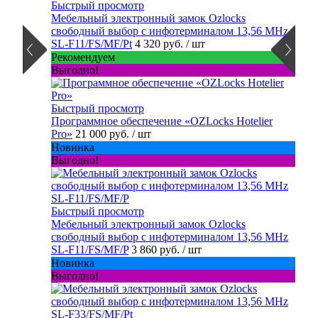
Быстрый просмотр
Мебельный электронный замок Ozlocks
свободный выбор с инфотерминалом 13,56 MHz
SL-F11/FS/MF/Pt
4 320 руб.
/ шт
Рекомендуем
Выгодно!
Быстрый просмотр
Программное обеспечение «OZLocks Hotelier
Pro»
21 000 руб.
/ шт
Новинка
Выгодно!
Быстрый просмотр
Мебельный электронный замок Ozlocks
свободный выбор с инфотерминалом 13,56 MHz
SL-F11/FS/MF/P
3 860 руб.
/ шт
Новинка
Выгодно!