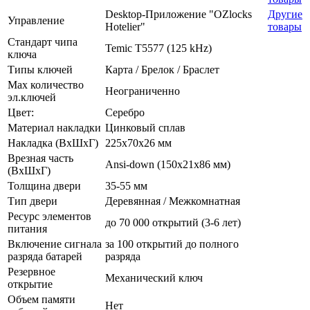
Desktop-Приложение "OZlocks
Другие
Управление
Hotelier"
товары
Стандарт чипа
Temic T5577 (125 kHz)
ключа
Типы ключей
Карта / Брелок / Браслет
Max количество
Неограниченно
эл.ключей
Цвет:
Серебро
Материал накладки
Цинковый сплав
Накладка (ВхШхГ)
225х70х26 мм
Врезная часть
Ansi-down (150х21х86 мм)
(ВхШхГ)
Толщина двери
35-55 мм
Тип двери
Деревянная / Межкомнатная
Ресурс элементов
до 70 000 открытий (3-6 лет)
питания
Включение сигнала
за 100 открытий до полного
разряда батарей
разряда
Резервное
Механический ключ
открытие
Объем памяти
Нет