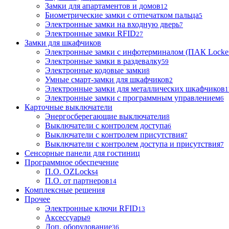
Замки для апартаментов и домов
12
Биометрические замки с отпечатком пальца
5
Электронные замки на входную дверь
7
Электронные замки RFID
27
Замки для шкафчиков
Электронные замки с инфотерминалом (ПАК Locke
Электронные замки в раздевалку
59
Электронные кодовые замки
8
Умные смарт-замки для шкафчиков
2
Электронные замки для металлических шкафчиков
1
Электронные замки с программным управлением
6
Карточные выключатели
Энергосберегающие выключатели
8
Выключатели с контролем доступа
6
Выключатели с контролем присутствия
7
Выключатели с контролем доступа и присутствия
7
Сенсорные панели для гостиниц
Программное обеспечение
П.О. OZLocks
4
П.О. от партнеров
14
Комплексные решения
Прочее
Электронные ключи RFID
13
Аксессуары
9
Доп. оборудование
36