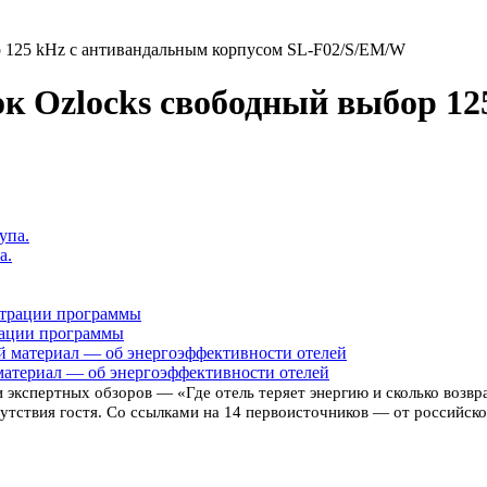
 125 kHz с антивандальным корпусом SL-F02/S/EM/W
к Ozlocks свободный выбор 12
а.
рации программы
материал — об энергоэффективности отелей
 экспертных обзоров — «Где отель теряет энергию и сколько возв
тствия гостя. Со ссылками на 14 первоисточников — от российской 