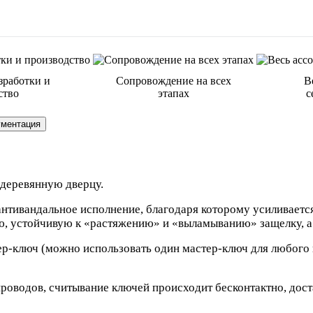
зработки и
Сопровождение на всех
В
ство
этапах
с
ументация
 деревянную дверцу.
антивандальное исполнение, благодаря которому усиливаетс
, устойчивую к «растяжению» и «выламыванию» защелку, а т
р-ключ (можно использовать один мастер-ключ для любого к
 проводов, считывание ключей происходит бесконтактно, дос