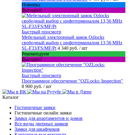
Новинка
Выгодно!
Быстрый просмотр
Мебельный электронный замок Ozlocks
свободный выбор с инфотерминалом 13,56 MHz
SL-F33/FS/MF/Pt
4 340 руб.
/ шт
Рекомендуем
Выгодно!
Быстрый просмотр
Программное обеспечение "OZLocks: Inspection"
8 900 руб.
/ шт
Каталог
Гостиничные замки
Гостиничные онлайн замки
Замки для апартаментов и домов
Все виды дверных замков
Замки для шкафчиков
Карточные выключатели