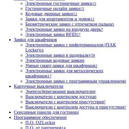
Электронные гостиничные замки
15
Гостиничные онлайн замки
15
Кодовые дверные замки
12
Замки для апартаментов и домов
12
Биометрические замки с отпечатком пальца
5
Электронные замки на входную дверь
7
Электронные замки RFID
27
Замки для шкафчиков
Электронные замки с инфотерминалом (ПАК
Locker)
16
Электронные замки в раздевалку
59
Электронные кодовые замки
8
Умные смарт-замки для шкафчиков
2
Электронные замки для металлических
шкафчиков
17
Электронные замки с программным управлением
6
Карточные выключатели
Энергосберегающие выключатели
8
Выключатели с контролем доступа
6
Выключатели с контролем присутствия
7
Выключатели с контролем доступа и присутствия
7
Сенсорные панели для гостиниц
Программное обеспечение
П.О. OZLocks
4
П.О. от партнеров
14