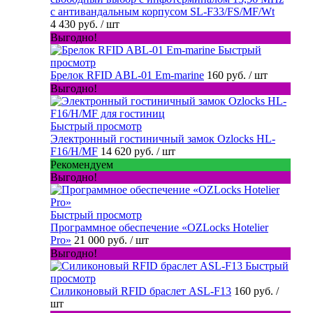
с антивандальным корпусом SL-F33/FS/MF/Wt
4 430 руб.
/ шт
Выгодно!
Быстрый
просмотр
Брелок RFID ABL-01 Em-marine
160 руб.
/ шт
Выгодно!
Быстрый просмотр
Электронный гостиничный замок Ozlocks HL-
F16/H/MF
14 620 руб.
/ шт
Рекомендуем
Выгодно!
Быстрый просмотр
Программное обеспечение «OZLocks Hotelier
Pro»
21 000 руб.
/ шт
Выгодно!
Быстрый
просмотр
Силиконовый RFID браслет ASL-F13
160 руб.
/
шт