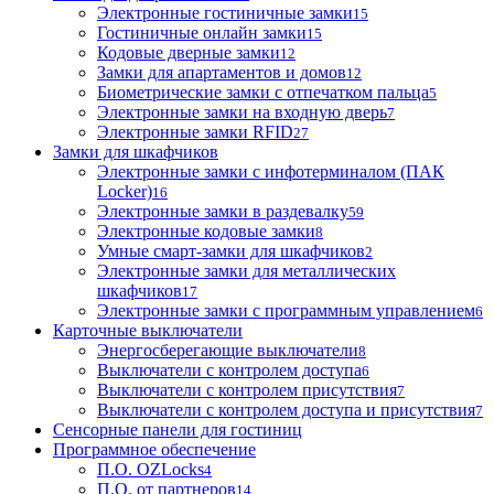
Электронные гостиничные замки
15
Гостиничные онлайн замки
15
Кодовые дверные замки
12
Замки для апартаментов и домов
12
Биометрические замки с отпечатком пальца
5
Электронные замки на входную дверь
7
Электронные замки RFID
27
Замки для шкафчиков
Электронные замки с инфотерминалом (ПАК
Locker)
16
Электронные замки в раздевалку
59
Электронные кодовые замки
8
Умные смарт-замки для шкафчиков
2
Электронные замки для металлических
шкафчиков
17
Электронные замки с программным управлением
6
Карточные выключатели
Энергосберегающие выключатели
8
Выключатели с контролем доступа
6
Выключатели с контролем присутствия
7
Выключатели с контролем доступа и присутствия
7
Сенсорные панели для гостиниц
Программное обеспечение
П.О. OZLocks
4
П.О. от партнеров
14