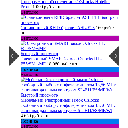
Программное обеспечение «OZLocks Hotelier
Pro»
21 000 руб.
/ шт
Выгодно!
Быстрый
просмотр
Силиконовый RFID браслет ASL-F13
160 руб.
/
шт
Выгодно!
Быстрый просмотр
Электронный SMART-замок Ozlocks HL-
F55/SM+/MF
18 060 руб.
/ шт
Новинка
Выгодно!
Быстрый просмотр
Мебельный электронный замок Ozlocks
свободный выбор с инфотерминалом 13,56 MHz
с антивандальным корпусом SL-F11/FS/MF/Wt
4 650 руб.
/ шт
Новинка
Выгодно!