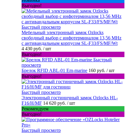
Новинка
Выгодно!
Быстрый просмотр
Мебельный электронный замок Ozlocks
свободный выбор с инфотерминалом 13,56 MHz
с антивандальным корпусом SL-F33/FS/MF/Wt
4 430 руб.
/ шт
Выгодно!
Быстрый
просмотр
Брелок RFID ABL-01 Em-marine
160 руб.
/ шт
Выгодно!
Быстрый просмотр
Электронный гостиничный замок Ozlocks HL-
F16/H/MF
14 620 руб.
/ шт
Рекомендуем
Выгодно!
Быстрый просмотр