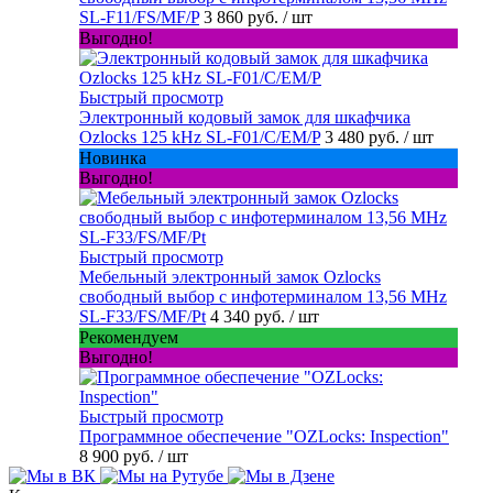
SL-F11/FS/MF/P
3 860 руб.
/ шт
Выгодно!
Быстрый просмотр
Электронный кодовый замок для шкафчика
Ozlocks 125 kHz SL-F01/C/EM/P
3 480 руб.
/ шт
Новинка
Выгодно!
Быстрый просмотр
Мебельный электронный замок Ozlocks
свободный выбор с инфотерминалом 13,56 MHz
SL-F33/FS/MF/Pt
4 340 руб.
/ шт
Рекомендуем
Выгодно!
Быстрый просмотр
Программное обеспечение "OZLocks: Inspection"
8 900 руб.
/ шт