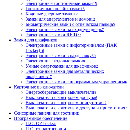
Электронные гостиничные замки
15
Гостиничные онлайн замки
15
Кодовые дверные замки
12
Замки для апартаментов и домов
12
Биометрические замки с отпечатком пальца
5
Электронные замки на входную дверь
7
Электронные замки RFID
27
Замки для шкафчиков
Электронные замки с инфотерминалом (ПАК
Locker)
16
Электронные замки в раздевалку
59
Электронные кодовые замки
8
Умные смарт-замки для шкафчиков
2
Электронные замки для металлических
шкафчиков
17
Электронные замки с программным управлением
6
Карточные выключатели
Энергосберегающие выключатели
8
Выключатели с контролем доступа
6
Выключатели с контролем присутствия
7
Выключатели с контролем доступа и присутствия
7
Сенсорные панели для гостиниц
Программное обеспечение
П.О. OZLocks
4
П.О. от партнеров
14