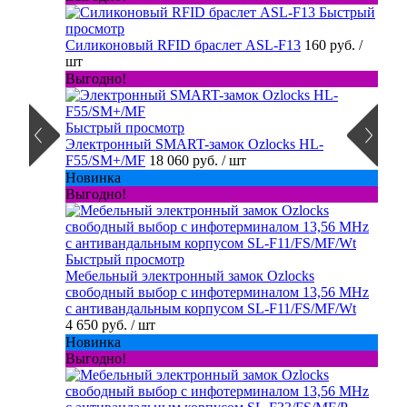
Быстрый
просмотр
Силиконовый RFID браслет ASL-F13
160 руб.
/
шт
Выгодно!
Быстрый просмотр
Электронный SMART-замок Ozlocks HL-
F55/SM+/MF
18 060 руб.
/ шт
Новинка
Выгодно!
Быстрый просмотр
Мебельный электронный замок Ozlocks
свободный выбор с инфотерминалом 13,56 MHz
с антивандальным корпусом SL-F11/FS/MF/Wt
4 650 руб.
/ шт
Новинка
Выгодно!