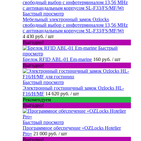
Быстрый просмотр
Мебельный электронный замок Ozlocks
свободный выбор с инфотерминалом 13,56 MHz
с антивандальным корпусом SL-F33/FS/MF/Wt
4 430 руб.
/ шт
Выгодно!
Быстрый
просмотр
Брелок RFID ABL-01 Em-marine
160 руб.
/ шт
Выгодно!
Быстрый просмотр
Электронный гостиничный замок Ozlocks HL-
F16/H/MF
14 620 руб.
/ шт
Рекомендуем
Выгодно!
Быстрый просмотр
Программное обеспечение «OZLocks Hotelier
Pro»
21 000 руб.
/ шт
Выгодно!