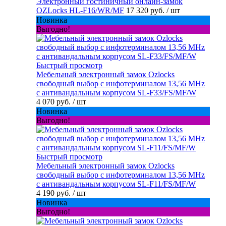
Электронный гостиничный онлайн-замок
OZLocks HL-F16/WR/MF
17 320 руб.
/ шт
Новинка
Выгодно!
Быстрый просмотр
Мебельный электронный замок Ozlocks
свободный выбор с инфотерминалом 13,56 MHz
с антивандальным корпусом SL-F33/FS/MF/W
4 070 руб.
/ шт
Новинка
Выгодно!
Быстрый просмотр
Мебельный электронный замок Ozlocks
свободный выбор с инфотерминалом 13,56 MHz
с антивандальным корпусом SL-F11/FS/MF/W
4 190 руб.
/ шт
Новинка
Выгодно!