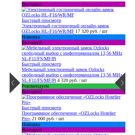
Выгодно!
Быстрый просмотр
Электронный гостиничный онлайн-замок
OZLocks HL-F16/WR/MF
17 320 руб.
/ шт
Новинка
Выгодно!
Быстрый просмотр
Мебельный электронный замок Ozlocks
свободный выбор с инфотерминалом 13,56 MHz
SL-F11/FS/MF/Pt
4 320 руб.
/ шт
Рекомендуем
Выгодно!
Быстрый просмотр
Программное обеспечение «OZLocks Hotelier
Pro»
21 000 руб.
/ шт
Новинка
Выгодно!