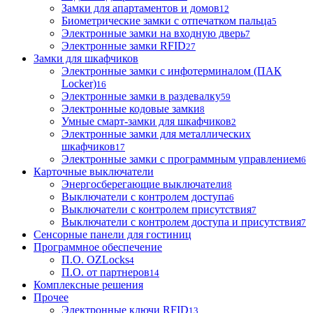
Замки для апартаментов и домов
12
Биометрические замки с отпечатком пальца
5
Электронные замки на входную дверь
7
Электронные замки RFID
27
Замки для шкафчиков
Электронные замки с инфотерминалом (ПАК
Locker)
16
Электронные замки в раздевалку
59
Электронные кодовые замки
8
Умные смарт-замки для шкафчиков
2
Электронные замки для металлических
шкафчиков
17
Электронные замки с программным управлением
6
Карточные выключатели
Энергосберегающие выключатели
8
Выключатели с контролем доступа
6
Выключатели с контролем присутствия
7
Выключатели с контролем доступа и присутствия
7
Сенсорные панели для гостиниц
Программное обеспечение
П.О. OZLocks
4
П.О. от партнеров
14
Комплексные решения
Прочее
Электронные ключи RFID
13