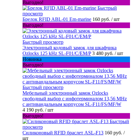
Выгодно!
Быстрый
просмотр
Брелок RFID ABL-01 Em-marine
160 руб.
/ шт
Выгодно!
Быстрый просмотр
Электронный кодовый замок для шкафчика
Ozlocks 125 kHz SL-F01/C/EM/P
3 480 руб.
/ шт
Новинка
Выгодно!
Быстрый просмотр
Мебельный электронный замок Ozlocks
свободный выбор с инфотерминалом 13,56 MHz
с антивандальным корпусом SL-F11/FS/MF/W
4 190 руб.
/ шт
Выгодно!
Быстрый
просмотр
Силиконовый RFID браслет ASL-F13
160 руб.
/
шт