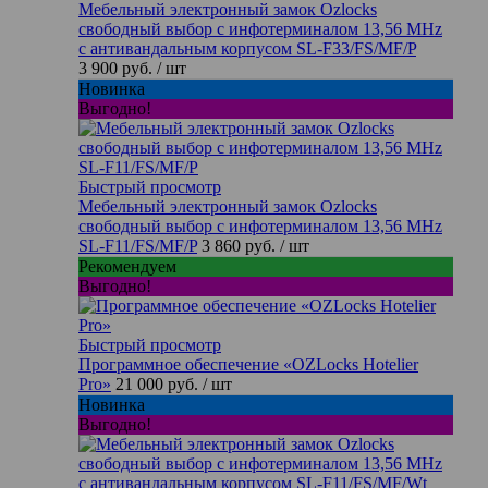
Мебельный электронный замок Ozlocks
свободный выбор с инфотерминалом 13,56 MHz
с антивандальным корпусом SL-F33/FS/MF/P
3 900 руб.
/ шт
Новинка
Выгодно!
Быстрый просмотр
Мебельный электронный замок Ozlocks
свободный выбор с инфотерминалом 13,56 MHz
SL-F11/FS/MF/P
3 860 руб.
/ шт
Рекомендуем
Выгодно!
Быстрый просмотр
Программное обеспечение «OZLocks Hotelier
Pro»
21 000 руб.
/ шт
Новинка
Выгодно!