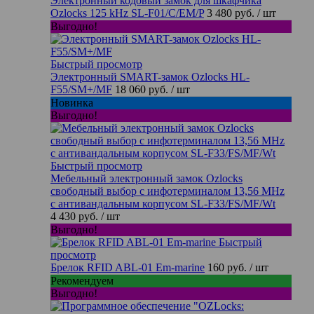
Электронный кодовый замок для шкафчика
Ozlocks 125 kHz SL-F01/C/EM/P
3 480 руб.
/ шт
Выгодно!
Быстрый просмотр
Электронный SMART-замок Ozlocks HL-
F55/SM+/MF
18 060 руб.
/ шт
Новинка
Выгодно!
Быстрый просмотр
Мебельный электронный замок Ozlocks
свободный выбор с инфотерминалом 13,56 MHz
с антивандальным корпусом SL-F33/FS/MF/Wt
4 430 руб.
/ шт
Выгодно!
Быстрый
просмотр
Брелок RFID ABL-01 Em-marine
160 руб.
/ шт
Рекомендуем
Выгодно!