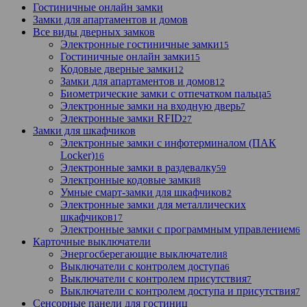
Гостиничные онлайн замки
Замки для апартаментов и домов
Все виды дверных замков
Электронные гостиничные замки
15
Гостиничные онлайн замки
15
Кодовые дверные замки
12
Замки для апартаментов и домов
12
Биометрические замки с отпечатком пальца
5
Электронные замки на входную дверь
7
Электронные замки RFID
27
Замки для шкафчиков
Электронные замки с инфотерминалом (ПАК
Locker)
16
Электронные замки в раздевалку
59
Электронные кодовые замки
8
Умные смарт-замки для шкафчиков
2
Электронные замки для металлических
шкафчиков
17
Электронные замки с программным управлением
6
Карточные выключатели
Энергосберегающие выключатели
8
Выключатели с контролем доступа
6
Выключатели с контролем присутствия
7
Выключатели с контролем доступа и присутствия
7
Сенсорные панели для гостиниц