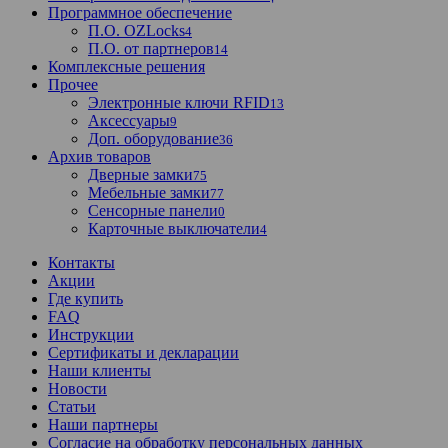
Программное обеспечение
П.О. OZLocks
4
П.О. от партнеров
14
Комплексные решения
Прочее
Электронные ключи RFID
13
Аксессуары
9
Доп. оборудование
36
Архив товаров
Дверные замки
75
Мебельные замки
77
Сенсорные панели
0
Карточные выключатели
4
Контакты
Акции
Где купить
FAQ
Инструкции
Сертификаты и декларации
Наши клиенты
Новости
Статьи
Наши партнеры
Согласие на обработку персональных данных