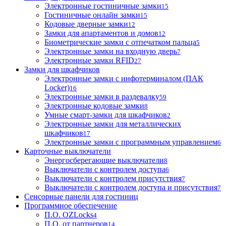
Электронные гостиничные замки
15
Гостиничные онлайн замки
15
Кодовые дверные замки
12
Замки для апартаментов и домов
12
Биометрические замки с отпечатком пальца
5
Электронные замки на входную дверь
7
Электронные замки RFID
27
Замки для шкафчиков
Электронные замки с инфотерминалом (ПАК
Locker)
16
Электронные замки в раздевалку
59
Электронные кодовые замки
8
Умные смарт-замки для шкафчиков
2
Электронные замки для металлических
шкафчиков
17
Электронные замки с программным управлением
6
Карточные выключатели
Энергосберегающие выключатели
8
Выключатели с контролем доступа
6
Выключатели с контролем присутствия
7
Выключатели с контролем доступа и присутствия
7
Сенсорные панели для гостиниц
Программное обеспечение
П.О. OZLocks
4
П.О. от партнеров
14