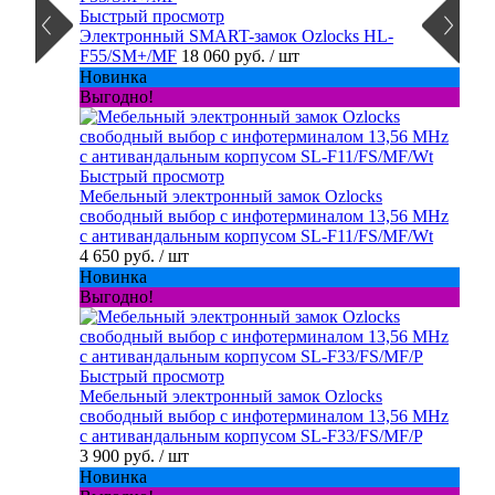
Быстрый просмотр
Электронный SMART-замок Ozlocks HL-
F55/SM+/MF
18 060 руб.
/ шт
Новинка
Выгодно!
Быстрый просмотр
Мебельный электронный замок Ozlocks
свободный выбор с инфотерминалом 13,56 MHz
с антивандальным корпусом SL-F11/FS/MF/Wt
4 650 руб.
/ шт
Новинка
Выгодно!
Быстрый просмотр
Мебельный электронный замок Ozlocks
свободный выбор с инфотерминалом 13,56 MHz
с антивандальным корпусом SL-F33/FS/MF/P
3 900 руб.
/ шт
Новинка