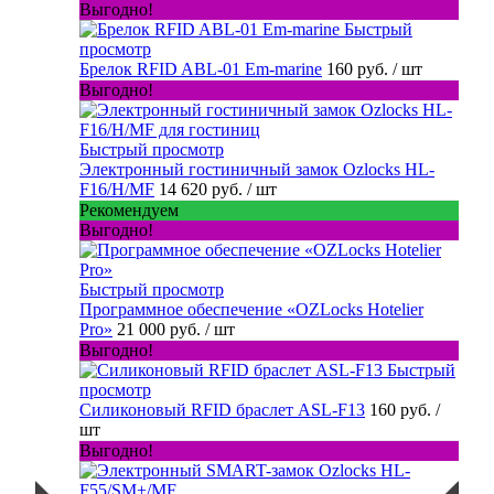
Выгодно!
Быстрый
просмотр
Брелок RFID ABL-01 Em-marine
160 руб.
/ шт
Выгодно!
Быстрый просмотр
Электронный гостиничный замок Ozlocks HL-
F16/H/MF
14 620 руб.
/ шт
Рекомендуем
Выгодно!
Быстрый просмотр
Программное обеспечение «OZLocks Hotelier
Pro»
21 000 руб.
/ шт
Выгодно!
Быстрый
просмотр
Силиконовый RFID браслет ASL-F13
160 руб.
/
шт
Выгодно!