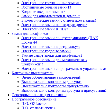
Электронные гостиничные замки
15
Гостиничные онлайн замки
15
Кодовые дверные замки
12
Замки для апартаментов и домов
12
Биометрические замки с отпечатком пальца
5
Электронные замки на входную дверь
7
Электронные замки RFID
27
Замки для шкафчиков
Электронные замки с инфотерминалом (ПАК
Locker)
16
Электронные замки в раздевалку
59
Электронные кодовые замки
8
Умные смарт-замки для шкафчиков
2
Электронные замки для металлических
шкафчиков
17
Электронные замки с программным управлением
6
Карточные выключатели
Энергосберегающие выключатели
8
Выключатели с контролем доступа
6
Выключатели с контролем присутствия
7
Выключатели с контролем доступа и присутствия
7
Сенсорные панели для гостиниц
Программное обеспечение
П.О. OZLocks
4
П.О. от партнеров
14