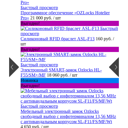
Быстрый просмотр
Программное обеспечение «OZLocks Hotelier
Pro»
21 000 руб.
/ шт
Выгодно!
Быстрый
просмотр
Силиконовый RFID браслет ASL-F13
160 руб.
/
шт
Выгодно!
Быстрый просмотр
Электронный SMART-замок Ozlocks HL-
F55/SM+/MF
18 060 руб.
/ шт
Новинка
Выгодно!
Быстрый просмотр
Мебельный электронный замок Ozlocks
свободный выбор с инфотерминалом 13,56 MHz
с антивандальным корпусом SL-F11/FS/MF/Wt
4 650 руб.
/ шт