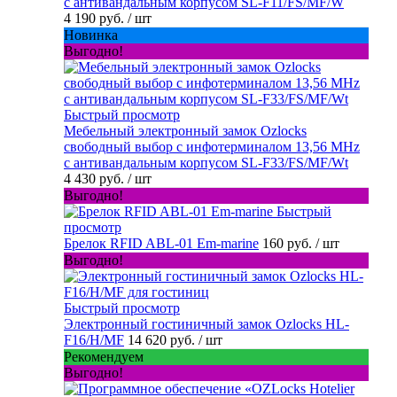
с антивандальным корпусом SL-F11/FS/MF/W
4 190 руб.
/ шт
Новинка
Выгодно!
Быстрый просмотр
Мебельный электронный замок Ozlocks
свободный выбор с инфотерминалом 13,56 MHz
с антивандальным корпусом SL-F33/FS/MF/Wt
4 430 руб.
/ шт
Выгодно!
Быстрый
просмотр
Брелок RFID ABL-01 Em-marine
160 руб.
/ шт
Выгодно!
Быстрый просмотр
Электронный гостиничный замок Ozlocks HL-
F16/H/MF
14 620 руб.
/ шт
Рекомендуем
Выгодно!