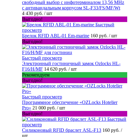
свободный выбор с инфотерминалом 13,56 MHz
с антивандальным корпусом SL-F33/FS/MF/Wt
4 430 руб.
/ шт
Выгодно!
Быстрый
просмотр
Брелок RFID ABL-01 Em-marine
160 руб.
/ шт
Выгодно!
Быстрый просмотр
Электронный гостиничный замок Ozlocks HL-
F16/H/MF
14 620 руб.
/ шт
Рекомендуем
Выгодно!
Быстрый просмотр
Программное обеспечение «OZLocks Hotelier
Pro»
21 000 руб.
/ шт
Выгодно!
Быстрый
просмотр
Силиконовый RFID браслет ASL-F13
160 руб.
/
шт