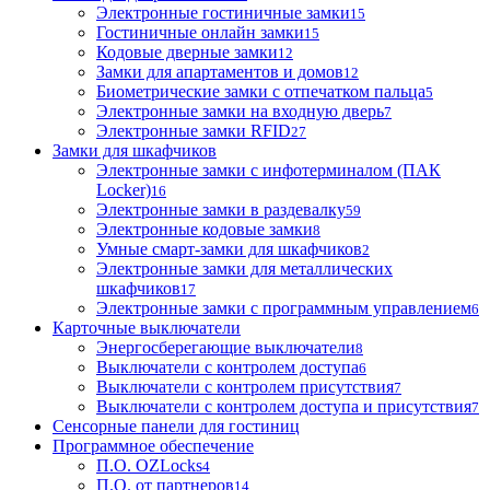
Электронные гостиничные замки
15
Гостиничные онлайн замки
15
Кодовые дверные замки
12
Замки для апартаментов и домов
12
Биометрические замки с отпечатком пальца
5
Электронные замки на входную дверь
7
Электронные замки RFID
27
Замки для шкафчиков
Электронные замки с инфотерминалом (ПАК
Locker)
16
Электронные замки в раздевалку
59
Электронные кодовые замки
8
Умные смарт-замки для шкафчиков
2
Электронные замки для металлических
шкафчиков
17
Электронные замки с программным управлением
6
Карточные выключатели
Энергосберегающие выключатели
8
Выключатели с контролем доступа
6
Выключатели с контролем присутствия
7
Выключатели с контролем доступа и присутствия
7
Сенсорные панели для гостиниц
Программное обеспечение
П.О. OZLocks
4
П.О. от партнеров
14