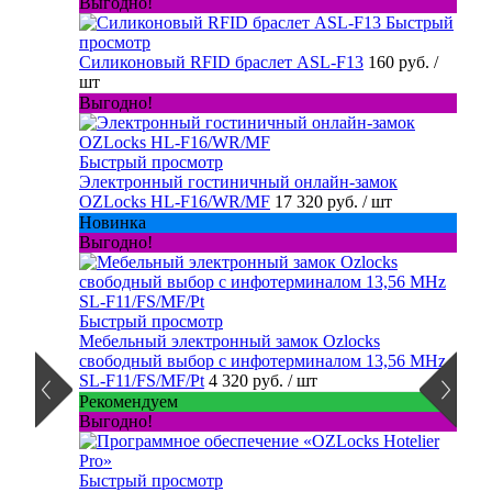
Выгодно!
Быстрый
просмотр
Силиконовый RFID браслет ASL-F13
160 руб.
/
шт
Выгодно!
Быстрый просмотр
Электронный гостиничный онлайн-замок
OZLocks HL-F16/WR/MF
17 320 руб.
/ шт
Новинка
Выгодно!
Быстрый просмотр
Мебельный электронный замок Ozlocks
свободный выбор с инфотерминалом 13,56 MHz
SL-F11/FS/MF/Pt
4 320 руб.
/ шт
Рекомендуем
Выгодно!
Быстрый просмотр