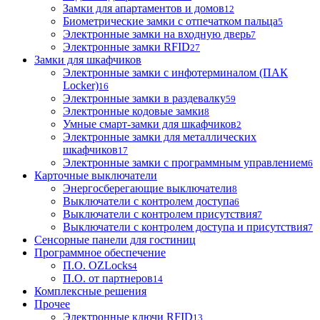
Замки для апартаментов и домов
12
Биометрические замки с отпечатком пальца
5
Электронные замки на входную дверь
7
Электронные замки RFID
27
Замки для шкафчиков
Электронные замки с инфотерминалом (ПАК
Locker)
16
Электронные замки в раздевалку
59
Электронные кодовые замки
8
Умные смарт-замки для шкафчиков
2
Электронные замки для металлических
шкафчиков
17
Электронные замки с программным управлением
6
Карточные выключатели
Энергосберегающие выключатели
8
Выключатели с контролем доступа
6
Выключатели с контролем присутствия
7
Выключатели с контролем доступа и присутствия
7
Сенсорные панели для гостиниц
Программное обеспечение
П.О. OZLocks
4
П.О. от партнеров
14
Комплексные решения
Прочее
Электронные ключи RFID
13