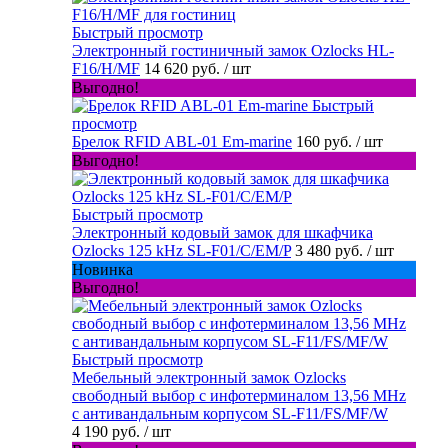
Быстрый просмотр
Электронный гостиничный замок Ozlocks HL-
F16/H/MF
14 620 руб.
/ шт
Выгодно!
Быстрый
просмотр
Брелок RFID ABL-01 Em-marine
160 руб.
/ шт
Выгодно!
Быстрый просмотр
Электронный кодовый замок для шкафчика
Ozlocks 125 kHz SL-F01/C/EM/P
3 480 руб.
/ шт
Новинка
Выгодно!
Быстрый просмотр
Мебельный электронный замок Ozlocks
свободный выбор с инфотерминалом 13,56 MHz
с антивандальным корпусом SL-F11/FS/MF/W
4 190 руб.
/ шт