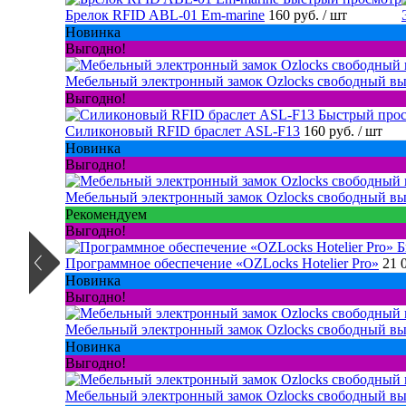
Брелок RFID ABL-01 Em-marine
160 руб.
/ шт
Новинка
Выгодно!
Мебельный электронный замок Ozlocks свободный вы
Выгодно!
Быстрый про
Силиконовый RFID браслет ASL-F13
160 руб.
/ шт
Новинка
Выгодно!
Мебельный электронный замок Ozlocks свободный вы
Рекомендуем
Выгодно!
Б
Программное обеспечение «OZLocks Hotelier Pro»
21 
Новинка
Выгодно!
Мебельный электронный замок Ozlocks свободный вы
Новинка
Выгодно!
Мебельный электронный замок Ozlocks свободный вы