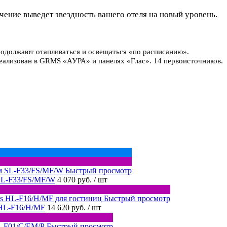
ение выведет звездность вашего отеля на новый уровень.
родолжают отапливаться и освещаться «по расписанию».
реализован в GRMS «АУРА» и панелях «Глас». 14 первоисточников.
Быстрый просмотр
SL-F33/FS/MF/W
4 070 руб.
/ шт
Быстрый просмотр
 HL-F16/H/MF
14 620 руб.
/ шт
Быстрый просмотр