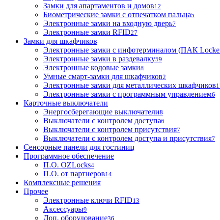
Замки для апартаментов и домов
12
Биометрические замки с отпечатком пальца
5
Электронные замки на входную дверь
7
Электронные замки RFID
27
Замки для шкафчиков
Электронные замки с инфотерминалом (ПАК Locke
Электронные замки в раздевалку
59
Электронные кодовые замки
8
Умные смарт-замки для шкафчиков
2
Электронные замки для металлических шкафчиков
1
Электронные замки с программным управлением
6
Карточные выключатели
Энергосберегающие выключатели
8
Выключатели с контролем доступа
6
Выключатели с контролем присутствия
7
Выключатели с контролем доступа и присутствия
7
Сенсорные панели для гостиниц
Программное обеспечение
П.О. OZLocks
4
П.О. от партнеров
14
Комплексные решения
Прочее
Электронные ключи RFID
13
Аксессуары
9
Доп. оборудование
36