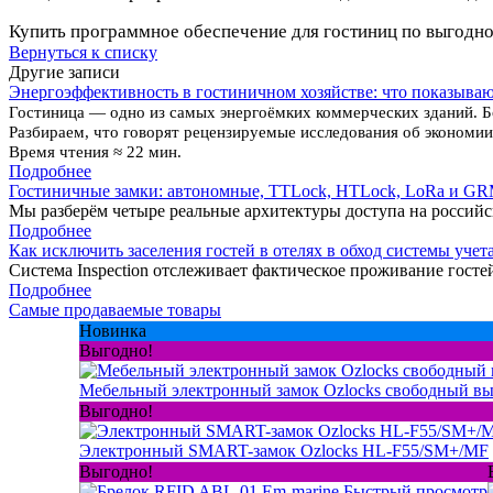
Купить программное обеспечение для гостиниц по выгодно
Вернуться к списку
Другие записи
Энергоэффективность в гостиничном хозяйстве: что показыва
Гостиница — одно из самых энергоёмких коммерческих зданий. Б
Разбираем, что говорят рецензируемые исследования об экономии
Время чтения ≈ 22 мин.
Подробнее
Гостиничные замки: автономные, TTLock, HTLock, LoRa и G
Мы разберём четыре реальные архитектуры доступа на россий
Подробнее
Как исключить заселения гостей в отелях в обход системы учет
Система Inspection отслеживает фактическое проживание госте
Подробнее
Самые продаваемые товары
Новинка
Выгодно!
Мебельный электронный замок Ozlocks свободный в
Выгодно!
Электронный SMART-замок Ozlocks HL-F55/SM+/MF
Выгодно!
Быстрый просмотр