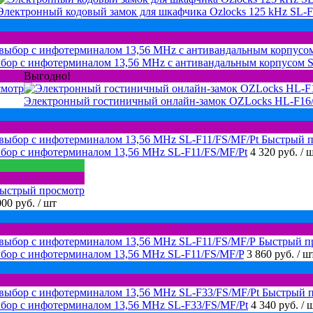
Электронный кодовый замок для шкафчика Ozlocks 125 kHz SL-
бор с инфотерминалом 13,56 MHz с антивандальным корпусом 
Выгодно!
смотр
Электронный гостиничный онлайн-замок OZLocks HL-F1
Быстрый п
бор с инфотерминалом 13,56 MHz SL-F11/FS/MF/Pt
4 320 руб.
/ 
ыстрый просмотр
000 руб.
/ шт
Быстрый п
бор с инфотерминалом 13,56 MHz SL-F11/FS/MF/P
3 860 руб.
/ ш
Быстрый 
бор с инфотерминалом 13,56 MHz SL-F33/FS/MF/Pt
4 340 руб.
/ 