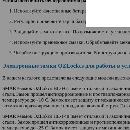
Чтобы обеспечить бесперебойную работу вашего электро
Используйте качественные батареи. Выбирайте батар
Регулярно проверяйте заряд батарей. Заменяйте бата
Защищайте замок от влаги. По возможности, устанавл
Используйте правильные смазки. Обрабатывайте мех
Читайте инструкцию производителя. В инструкции к 
Электронные замки OZLockcs для работы в усл
В нашем каталоге представлены следующие модели высок
SMART-замок OZLokcs HL-F61 имеет стильный и лаконичный 
стали. Замок прошёл антикоррозионные и противопожарные
температуре до -10 С. Замок имеет защиту от механическо
возможно кратковременное попадание водяной струи. Голо
SMART-замок OZLokcs HL-F48 имеет стильный и лаконичный 
стали . Замок прошёл антикоррозионные и противопожарны
температуре до -25 С. Замок имеет защиту от механическо