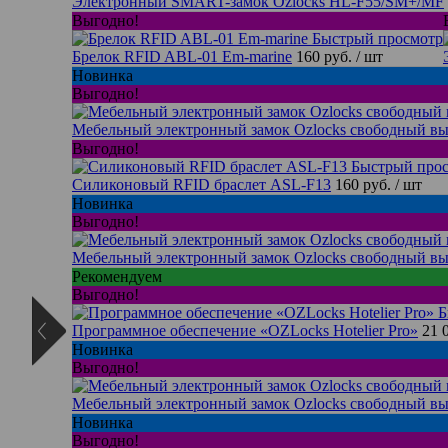
Электронный SMART-замок Ozlocks HL-F55/SM+/MF
Выгодно!
Быстрый просмотр
Брелок RFID ABL-01 Em-marine
160 руб.
/ шт
Новинка
Выгодно!
Мебельный электронный замок Ozlocks свободный вы
Выгодно!
Быстрый про
Силиконовый RFID браслет ASL-F13
160 руб.
/ шт
Новинка
Выгодно!
Мебельный электронный замок Ozlocks свободный вы
Рекомендуем
Выгодно!
Б
Программное обеспечение «OZLocks Hotelier Pro»
21 
Новинка
Выгодно!
Мебельный электронный замок Ozlocks свободный вы
Новинка
Выгодно!