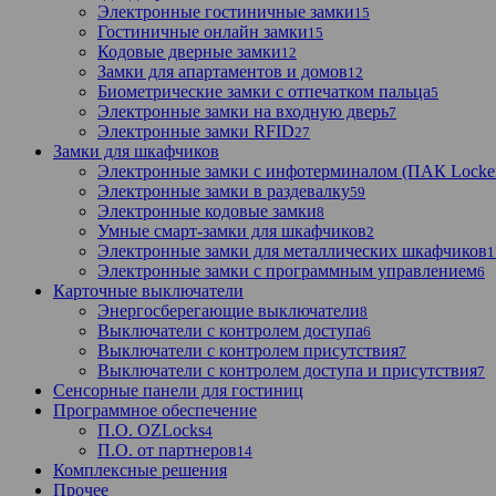
Электронные гостиничные замки
15
Гостиничные онлайн замки
15
Кодовые дверные замки
12
Замки для апартаментов и домов
12
Биометрические замки с отпечатком пальца
5
Электронные замки на входную дверь
7
Электронные замки RFID
27
Замки для шкафчиков
Электронные замки с инфотерминалом (ПАК Locke
Электронные замки в раздевалку
59
Электронные кодовые замки
8
Умные смарт-замки для шкафчиков
2
Электронные замки для металлических шкафчиков
1
Электронные замки с программным управлением
6
Карточные выключатели
Энергосберегающие выключатели
8
Выключатели с контролем доступа
6
Выключатели с контролем присутствия
7
Выключатели с контролем доступа и присутствия
7
Сенсорные панели для гостиниц
Программное обеспечение
П.О. OZLocks
4
П.О. от партнеров
14
Комплексные решения
Прочее