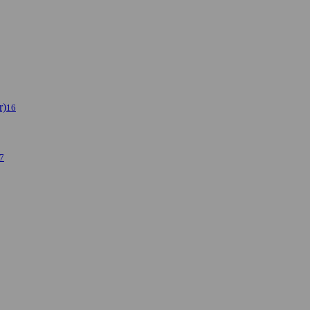
r)
16
7