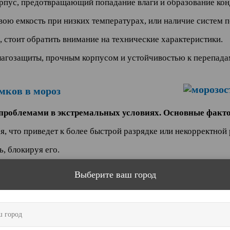
рпус, предотвращающий попадание влаги и образование кон
ою емкость при низких температурах, или наличие систем п
, стоит обратить внимание на технические характеристики.
агозащиты, прочным корпусом и устойчивостью к перепада
мков в мороз
 проблемами в экстремальных условиях. Основные факто
, что приведет к более быстрой разрядке или некорректной 
, блокируя его.
ванию конденсата внутри корпуса замка, что может вызвать 
Выберите ваш город
 реагировать на касание в условиях сильного холода.
амков в мороз