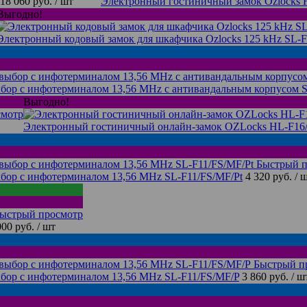
18 060 руб.
/ шт
Электронный гостиничный замок Ozlocks
Выгодно!
Электронный кодовый замок для шкафчика Ozlocks 125 kHz SL-
бор с инфотерминалом 13,56 MHz с антивандальным корпусом 
Выгодно!
смотр
Электронный гостиничный онлайн-замок OZLocks HL-F1
Быстрый п
бор с инфотерминалом 13,56 MHz SL-F11/FS/MF/Pt
4 320 руб.
/ 
ыстрый просмотр
000 руб.
/ шт
Быстрый п
бор с инфотерминалом 13,56 MHz SL-F11/FS/MF/P
3 860 руб.
/ ш