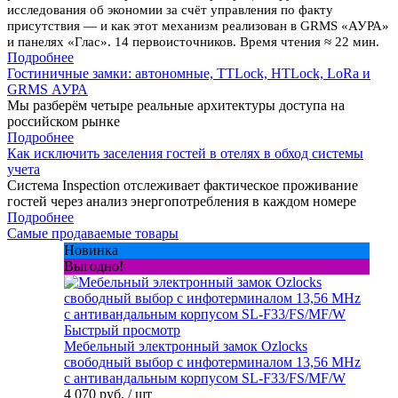
исследования об экономии за счёт управления по факту
присутствия — и как этот механизм реализован в GRMS «АУРА»
и панелях «Глас». 14 первоисточников. Время чтения ≈ 22 мин.
Подробнее
Гостиничные замки: автономные, TTLock, HTLock, LoRa и
GRMS АУРА
Мы разберём четыре реальные архитектуры доступа на
российском рынке
Подробнее
Как исключить заселения гостей в отелях в обход системы
учета
Система Inspection отслеживает фактическое проживание
гостей через анализ энергопотребления в каждом номере
Подробнее
Самые продаваемые товары
Новинка
Выгодно!
Быстрый просмотр
Мебельный электронный замок Ozlocks
свободный выбор с инфотерминалом 13,56 MHz
с антивандальным корпусом SL-F33/FS/MF/W
4 070 руб.
/ шт