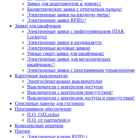
Замки для апартаментов и домов
12
Биометрические замки с отпечатком пальца
5
Электронные замки на входную дверь
7
Электронные замки RFID
27
Замки для шкафчиков
Электронные замки с инфотерминалом (ПАК
Locker)
16
Электронные замки в раздевалку
59
Электронные кодовые замки
8
Умные смарт-замки для шкафчиков
2
Электронные замки для металлических
шкафчиков
17
Электронные замки с программным управлением
6
Карточные выключатели
Энергосберегающие выключатели
8
Выключатели с контролем доступа
6
Выключатели с контролем присутствия
7
Выключатели с контролем доступа и присутствия
7
Сенсорные панели для гостиниц
Программное обеспечение
П.О. OZLocks
4
П.О. от партнеров
14
Комплексные решения
Прочее
Электронные ключи RFID
13