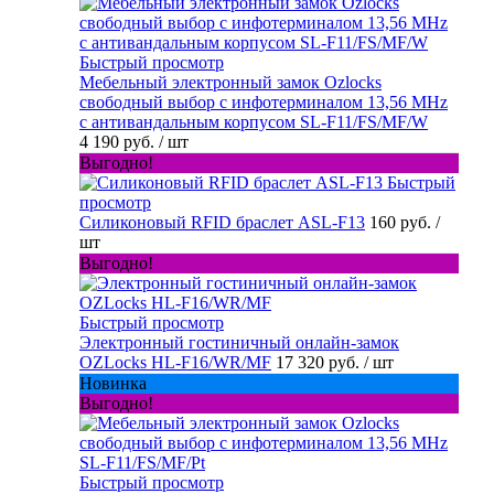
Быстрый просмотр
Мебельный электронный замок Ozlocks
свободный выбор с инфотерминалом 13,56 MHz
с антивандальным корпусом SL-F11/FS/MF/W
4 190 руб.
/ шт
Выгодно!
Быстрый
просмотр
Силиконовый RFID браслет ASL-F13
160 руб.
/
шт
Выгодно!
Быстрый просмотр
Электронный гостиничный онлайн-замок
OZLocks HL-F16/WR/MF
17 320 руб.
/ шт
Новинка
Выгодно!
Быстрый просмотр