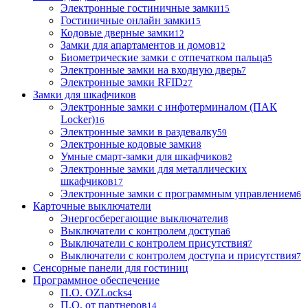
Электронные гостиничные замки
15
Гостиничные онлайн замки
15
Кодовые дверные замки
12
Замки для апартаментов и домов
12
Биометрические замки с отпечатком пальца
5
Электронные замки на входную дверь
7
Электронные замки RFID
27
Замки для шкафчиков
Электронные замки с инфотерминалом (ПАК
Locker)
16
Электронные замки в раздевалку
59
Электронные кодовые замки
8
Умные смарт-замки для шкафчиков
2
Электронные замки для металлических
шкафчиков
17
Электронные замки с программным управлением
6
Карточные выключатели
Энергосберегающие выключатели
8
Выключатели с контролем доступа
6
Выключатели с контролем присутствия
7
Выключатели с контролем доступа и присутствия
7
Сенсорные панели для гостиниц
Программное обеспечение
П.О. OZLocks
4
П.О. от партнеров
14