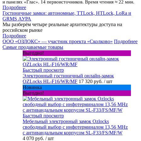
и панелях «Глас». 14 первоисточников. Время чтения ≈ 22 мин.
Подробнее
Гостиничные замки: автономные, TTLock, HTLock, LoRa и
GRMS АУРА
Мы разберём четыре реальные архитектуры доступа на
российском рынке
Подробнее
ООО «ОЗЛОКС» — участник проекта «Сколково»
Подробнее
Самые продаваемые товары
Выгодно!
Быстрый просмотр
Электронный гостиничный онлайн-замок
OZLocks HL-F16/WR/MF
17 320 руб.
/ шт
Новинка
Выгодно!
Быстрый просмотр
Мебельный электронный замок Ozlocks
свободный выбор с инфотерминалом 13,56 MHz
с антивандальным корпусом SL-F33/FS/MF/W
4 070 руб.
/ шт