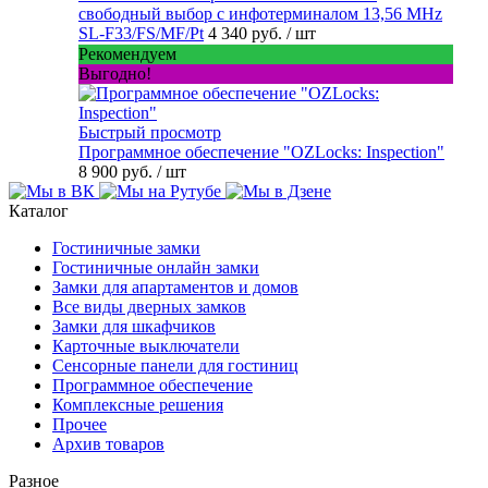
свободный выбор с инфотерминалом 13,56 MHz
SL-F33/FS/MF/Pt
4 340 руб.
/ шт
Рекомендуем
Выгодно!
Быстрый просмотр
Программное обеспечение "OZLocks: Inspection"
8 900 руб.
/ шт
Каталог
Гостиничные замки
Гостиничные онлайн замки
Замки для апартаментов и домов
Все виды дверных замков
Замки для шкафчиков
Карточные выключатели
Сенсорные панели для гостиниц
Программное обеспечение
Комплексные решения
Прочее
Архив товаров
Разное