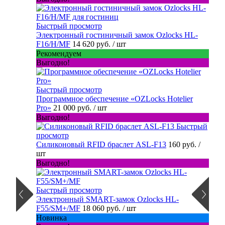
Быстрый просмотр
Электронный гостиничный замок Ozlocks HL-
F16/H/MF
14 620 руб.
/ шт
Рекомендуем
Выгодно!
Быстрый просмотр
Программное обеспечение «OZLocks Hotelier
Pro»
21 000 руб.
/ шт
Выгодно!
Быстрый
просмотр
Силиконовый RFID браслет ASL-F13
160 руб.
/
шт
Выгодно!
Быстрый просмотр
Электронный SMART-замок Ozlocks HL-
F55/SM+/MF
18 060 руб.
/ шт
Новинка