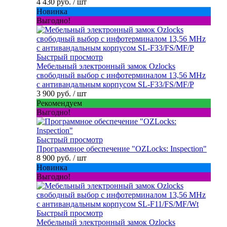
4 430 руб.
/ шт
Новинка
Выгодно!
Быстрый просмотр
Мебельный электронный замок Ozlocks
свободный выбор с инфотерминалом 13,56 MHz
с антивандальным корпусом SL-F33/FS/MF/P
3 900 руб.
/ шт
Рекомендуем
Выгодно!
Быстрый просмотр
Программное обеспечение "OZLocks: Inspection"
8 900 руб.
/ шт
Новинка
Выгодно!
Быстрый просмотр
Мебельный электронный замок Ozlocks