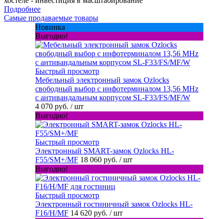
хостеле - инвестиция в масштабирование
Подробнее
Самые продаваемые товары
Новинка
Выгодно!
Быстрый просмотр
Мебельный электронный замок Ozlocks
свободный выбор с инфотерминалом 13,56 MHz
с антивандальным корпусом SL-F33/FS/MF/W
4 070 руб.
/ шт
Выгодно!
Быстрый просмотр
Электронный SMART-замок Ozlocks HL-
F55/SM+/MF
18 060 руб.
/ шт
Выгодно!
Быстрый просмотр
Электронный гостиничный замок Ozlocks HL-
F16/H/MF
14 620 руб.
/ шт