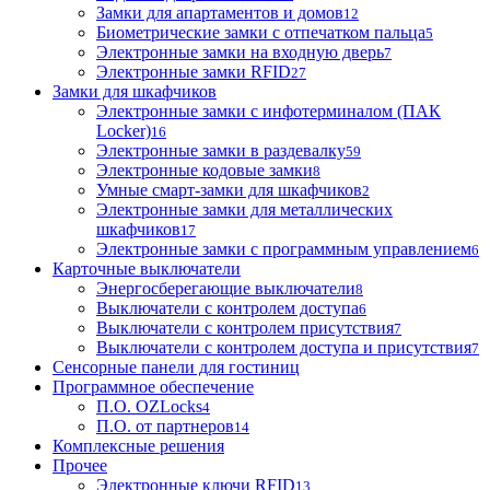
Замки для апартаментов и домов
12
Биометрические замки с отпечатком пальца
5
Электронные замки на входную дверь
7
Электронные замки RFID
27
Замки для шкафчиков
Электронные замки с инфотерминалом (ПАК
Locker)
16
Электронные замки в раздевалку
59
Электронные кодовые замки
8
Умные смарт-замки для шкафчиков
2
Электронные замки для металлических
шкафчиков
17
Электронные замки с программным управлением
6
Карточные выключатели
Энергосберегающие выключатели
8
Выключатели с контролем доступа
6
Выключатели с контролем присутствия
7
Выключатели с контролем доступа и присутствия
7
Сенсорные панели для гостиниц
Программное обеспечение
П.О. OZLocks
4
П.О. от партнеров
14
Комплексные решения
Прочее
Электронные ключи RFID
13