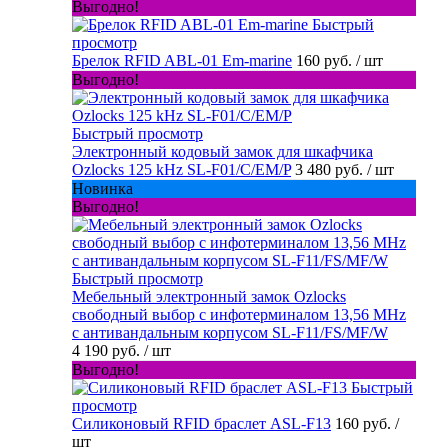
Выгодно!
Быстрый
просмотр
Брелок RFID ABL-01 Em-marine
160 руб.
/ шт
Выгодно!
Быстрый просмотр
Электронный кодовый замок для шкафчика
Ozlocks 125 kHz SL-F01/C/EM/P
3 480 руб.
/ шт
Новинка
Выгодно!
Быстрый просмотр
Мебельный электронный замок Ozlocks
свободный выбор с инфотерминалом 13,56 MHz
с антивандальным корпусом SL-F11/FS/MF/W
4 190 руб.
/ шт
Выгодно!
Быстрый
просмотр
Силиконовый RFID браслет ASL-F13
160 руб.
/
шт