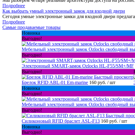
Мы разберём четыре реальные архитектуры доступа на россий
Подробнее
Как выбрать умный электронный замок для входной двери
Сегодня умные электронные замки для входной двери предлага
Подробнее
Самые продаваемые товары
Новинка
Выгодно!
Мебельный электронный замок Ozlocks свободный в
Выгодно!
Электронный SMART-замок Ozlocks HL-F55/SM+/MF
Выгодно!
Быстрый просмотр
Брелок RFID ABL-01 Em-marine
160 руб.
/ шт
Новинка
Выгодно!
Мебельный электронный замок Ozlocks свободный вы
Выгодно!
Быстрый про
Силиконовый RFID браслет ASL-F13
160 руб.
/ шт
Новинка
Выгодно!