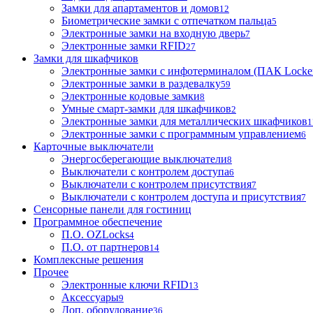
Замки для апартаментов и домов
12
Биометрические замки с отпечатком пальца
5
Электронные замки на входную дверь
7
Электронные замки RFID
27
Замки для шкафчиков
Электронные замки с инфотерминалом (ПАК Locke
Электронные замки в раздевалку
59
Электронные кодовые замки
8
Умные смарт-замки для шкафчиков
2
Электронные замки для металлических шкафчиков
1
Электронные замки с программным управлением
6
Карточные выключатели
Энергосберегающие выключатели
8
Выключатели с контролем доступа
6
Выключатели с контролем присутствия
7
Выключатели с контролем доступа и присутствия
7
Сенсорные панели для гостиниц
Программное обеспечение
П.О. OZLocks
4
П.О. от партнеров
14
Комплексные решения
Прочее
Электронные ключи RFID
13
Аксессуары
9
Доп. оборудование
36