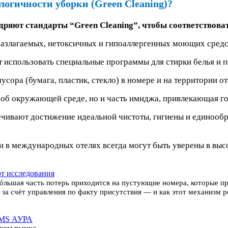
огичности уборки (Green Cleaning)?
ряют стандарты “Green Cleaning”, чтобы соответствова
разлагаемых, нетоксичных и гипоаллергенных моющих средс
т использовать специальные программы для стирки белья и 
сора (бумага, пластик, стекло) в номере и на территории от
 об окружающей среде, но и часть имиджа, привлекающая го
ивают достижение идеальной чистоты, гигиены и единообра
и в международных отелях всегда могут быть уверены в выс
ют исследования
óльшая часть потерь приходится на пустующие номера, которые п
 за счёт управления по факту присутствия — и как этот механизм 
RMS АУРА