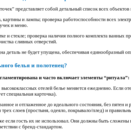
точек” представляет собой детальный список всех объектов
, картины и лампы; проверка работоспособности всех электр
учек и меню.
тке и стекле; проверка наличия полного комплекта ванных п
чистка сливных отверстий.
дна деталь не будет упущена, обеспечивая единообразный опы
ного белья и полотенец?
егламентирована и часто включает элементы “ритуала”:
 высококлассных отелей белье меняется ежедневно. Если от
ет специальная карточка).
иранное и отглаженное до идеального состояния, без пятен и
м трех слоев (простыня, одеяло, покрывало/плед) и правил
же если гость их не использовал. Они должны быть сложены 
етствии с бренд-стандартом.