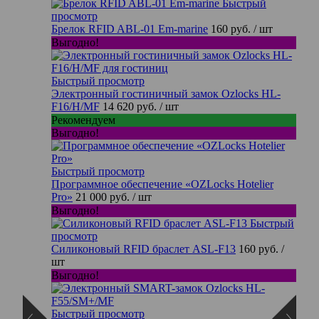
Быстрый
просмотр
Брелок RFID ABL-01 Em-marine
160 руб.
/ шт
Выгодно!
Быстрый просмотр
Электронный гостиничный замок Ozlocks HL-
F16/H/MF
14 620 руб.
/ шт
Рекомендуем
Выгодно!
Быстрый просмотр
Программное обеспечение «OZLocks Hotelier
Pro»
21 000 руб.
/ шт
Выгодно!
Быстрый
просмотр
Силиконовый RFID браслет ASL-F13
160 руб.
/
шт
Выгодно!
Быстрый просмотр