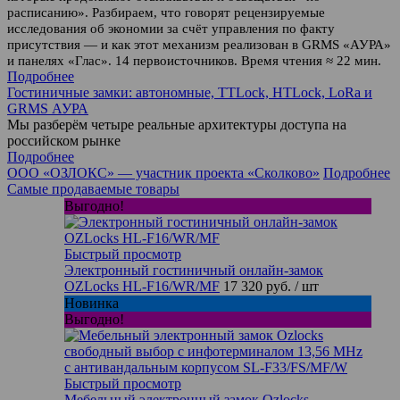
расписанию». Разбираем, что говорят рецензируемые
исследования об экономии за счёт управления по факту
присутствия — и как этот механизм реализован в GRMS «АУРА»
и панелях «Глас». 14 первоисточников. Время чтения ≈ 22 мин.
Подробнее
Гостиничные замки: автономные, TTLock, HTLock, LoRa и
GRMS АУРА
Мы разберём четыре реальные архитектуры доступа на
российском рынке
Подробнее
ООО «ОЗЛОКС» — участник проекта «Сколково»
Подробнее
Самые продаваемые товары
Выгодно!
Быстрый просмотр
Электронный гостиничный онлайн-замок
OZLocks HL-F16/WR/MF
17 320 руб.
/ шт
Новинка
Выгодно!
Быстрый просмотр
Мебельный электронный замок Ozlocks