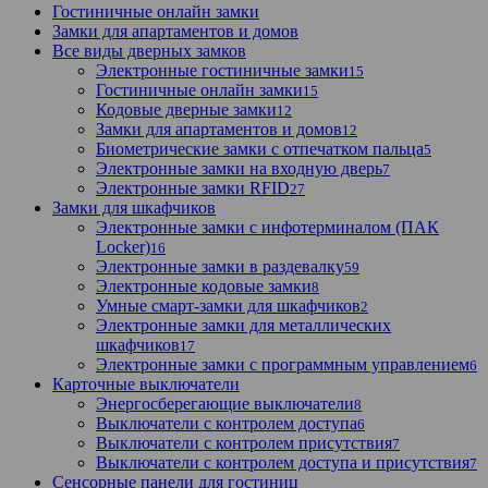
Гостиничные онлайн замки
Замки для апартаментов и домов
Все виды дверных замков
Электронные гостиничные замки
15
Гостиничные онлайн замки
15
Кодовые дверные замки
12
Замки для апартаментов и домов
12
Биометрические замки с отпечатком пальца
5
Электронные замки на входную дверь
7
Электронные замки RFID
27
Замки для шкафчиков
Электронные замки с инфотерминалом (ПАК
Locker)
16
Электронные замки в раздевалку
59
Электронные кодовые замки
8
Умные смарт-замки для шкафчиков
2
Электронные замки для металлических
шкафчиков
17
Электронные замки с программным управлением
6
Карточные выключатели
Энергосберегающие выключатели
8
Выключатели с контролем доступа
6
Выключатели с контролем присутствия
7
Выключатели с контролем доступа и присутствия
7
Сенсорные панели для гостиниц