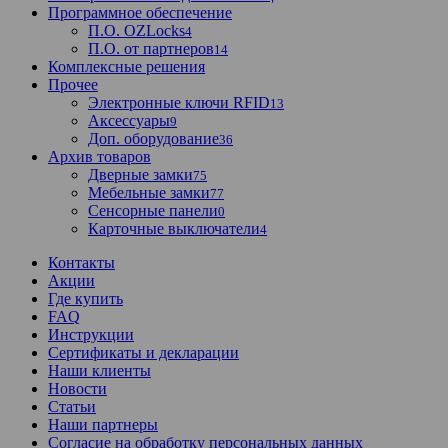
Программное обеспечение
П.О. OZLocks
4
П.О. от партнеров
14
Комплексные решения
Прочее
Электронные ключи RFID
13
Аксессуары
9
Доп. оборудование
36
Архив товаров
Дверные замки
75
Мебельные замки
77
Сенсорные панели
0
Карточные выключатели
4
Контакты
Акции
Где купить
FAQ
Инструкции
Сертификаты и декларации
Наши клиенты
Новости
Статьи
Наши партнеры
Согласие на обработку персональных данных