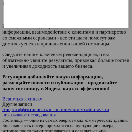
Продвижение гостиницы на Яндекс картах является
важным шагом в увеличении ее видимости и привлечении
Запомнить город
новых гостей.
Регистрация и подтверждение собственности, обновление
информации, взаимодействие с клиентами и партнерство
со смежными сервисами - все эти шаги помогут вам
достичь успеха в продвижении вашей гостиницы.
Следуйте нашим ключевым рекомендациям, и вы
обязательно увидите результаты, привлекая больше гостей
и увеличивая доходность вашего бизнеса.
Регулярно добавляйте новую информацию,
размещайте новости и публикации - продвигайте
вашу гостиницу в Яндекс картах эффективно!
Вернуться к списку
Другие записи
Энергоэффективность в гостиничном хозяйстве: что
показывают исследования
Гостиница — одно из самых энергоёмких коммерческих зданий.
Бóльшая часть потерь приходится на пустующие номера,
которые продолжают отапливаться и освещаться «по