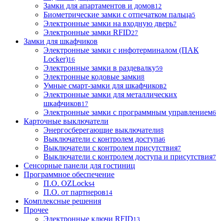
Замки для апартаментов и домов
12
Биометрические замки с отпечатком пальца
5
Электронные замки на входную дверь
7
Электронные замки RFID
27
Замки для шкафчиков
Электронные замки с инфотерминалом (ПАК
Locker)
16
Электронные замки в раздевалку
59
Электронные кодовые замки
8
Умные смарт-замки для шкафчиков
2
Электронные замки для металлических
шкафчиков
17
Электронные замки с программным управлением
6
Карточные выключатели
Энергосберегающие выключатели
8
Выключатели с контролем доступа
6
Выключатели с контролем присутствия
7
Выключатели с контролем доступа и присутствия
7
Сенсорные панели для гостиниц
Программное обеспечение
П.О. OZLocks
4
П.О. от партнеров
14
Комплексные решения
Прочее
Электронные ключи RFID
13