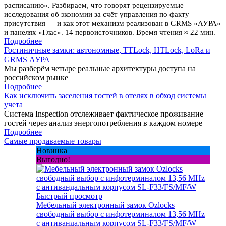
расписанию». Разбираем, что говорят рецензируемые
исследования об экономии за счёт управления по факту
присутствия — и как этот механизм реализован в GRMS «АУРА»
и панелях «Глас». 14 первоисточников. Время чтения ≈ 22 мин.
Подробнее
Гостиничные замки: автономные, TTLock, HTLock, LoRa и
GRMS АУРА
Мы разберём четыре реальные архитектуры доступа на
российском рынке
Подробнее
Как исключить заселения гостей в отелях в обход системы
учета
Система Inspection отслеживает фактическое проживание
гостей через анализ энергопотребления в каждом номере
Подробнее
Самые продаваемые товары
Новинка
Выгодно!
Быстрый просмотр
Мебельный электронный замок Ozlocks
свободный выбор с инфотерминалом 13,56 MHz
с антивандальным корпусом SL-F33/FS/MF/W