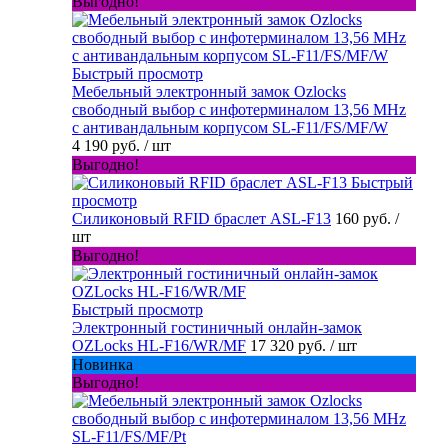
Выгодно!
Быстрый просмотр
Мебельный электронный замок Ozlocks
свободный выбор с инфотерминалом 13,56 MHz
с антивандальным корпусом SL-F11/FS/MF/W
4 190 руб.
/ шт
Выгодно!
Быстрый
просмотр
Силиконовый RFID браслет ASL-F13
160 руб.
/
шт
Выгодно!
Быстрый просмотр
Электронный гостиничный онлайн-замок
OZLocks HL-F16/WR/MF
17 320 руб.
/ шт
Новинка
Выгодно!