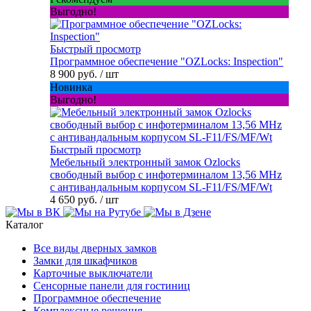
Выгодно!
Быстрый просмотр
Программное обеспечение "OZLocks: Inspection"
8 900 руб.
/ шт
Новинка
Выгодно!
Быстрый просмотр
Мебельный электронный замок Ozlocks
свободный выбор с инфотерминалом 13,56 MHz
с антивандальным корпусом SL-F11/FS/MF/Wt
4 650 руб.
/ шт
Каталог
Все виды дверных замков
Замки для шкафчиков
Карточные выключатели
Сенсорные панели для гостиниц
Программное обеспечение
Комплексные решения