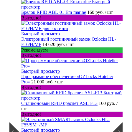
Быстрый
просмотр
Брелок RFID ABL-01 Em-marine
160 руб.
/ шт
Выгодно!
Быстрый просмотр
Электронный гостиничный замок Ozlocks HL-
F16/H/MF
14 620 руб.
/ шт
Рекомендуем
Выгодно!
Быстрый просмотр
Программное обеспечение «OZLocks Hotelier
Pro»
21 000 руб.
/ шт
Выгодно!
Быстрый
просмотр
Силиконовый RFID браслет ASL-F13
160 руб.
/
шт
Выгодно!
Быстрый просмотр