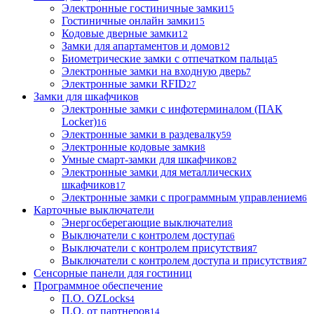
Электронные гостиничные замки
15
Гостиничные онлайн замки
15
Кодовые дверные замки
12
Замки для апартаментов и домов
12
Биометрические замки с отпечатком пальца
5
Электронные замки на входную дверь
7
Электронные замки RFID
27
Замки для шкафчиков
Электронные замки с инфотерминалом (ПАК
Locker)
16
Электронные замки в раздевалку
59
Электронные кодовые замки
8
Умные смарт-замки для шкафчиков
2
Электронные замки для металлических
шкафчиков
17
Электронные замки с программным управлением
6
Карточные выключатели
Энергосберегающие выключатели
8
Выключатели с контролем доступа
6
Выключатели с контролем присутствия
7
Выключатели с контролем доступа и присутствия
7
Сенсорные панели для гостиниц
Программное обеспечение
П.О. OZLocks
4
П.О. от партнеров
14