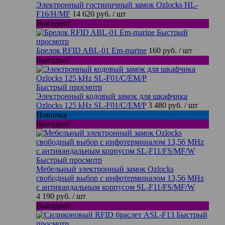
Электронный гостиничный замок Ozlocks HL-
F16/H/MF
14 620 руб.
/ шт
Выгодно!
Быстрый
просмотр
Брелок RFID ABL-01 Em-marine
160 руб.
/ шт
Выгодно!
Быстрый просмотр
Электронный кодовый замок для шкафчика
Ozlocks 125 kHz SL-F01/C/EM/P
3 480 руб.
/ шт
Новинка
Выгодно!
Быстрый просмотр
Мебельный электронный замок Ozlocks
свободный выбор с инфотерминалом 13,56 MHz
с антивандальным корпусом SL-F11/FS/MF/W
4 190 руб.
/ шт
Выгодно!
Быстрый
просмотр