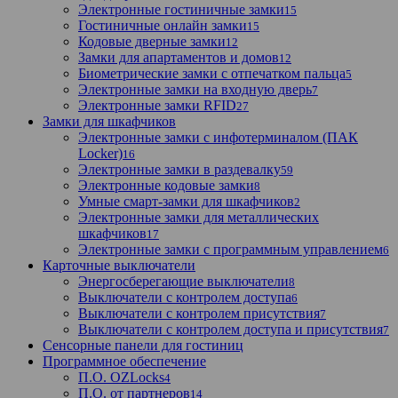
Электронные гостиничные замки
15
Гостиничные онлайн замки
15
Кодовые дверные замки
12
Замки для апартаментов и домов
12
Биометрические замки с отпечатком пальца
5
Электронные замки на входную дверь
7
Электронные замки RFID
27
Замки для шкафчиков
Электронные замки с инфотерминалом (ПАК
Locker)
16
Электронные замки в раздевалку
59
Электронные кодовые замки
8
Умные смарт-замки для шкафчиков
2
Электронные замки для металлических
шкафчиков
17
Электронные замки с программным управлением
6
Карточные выключатели
Энергосберегающие выключатели
8
Выключатели с контролем доступа
6
Выключатели с контролем присутствия
7
Выключатели с контролем доступа и присутствия
7
Сенсорные панели для гостиниц
Программное обеспечение
П.О. OZLocks
4
П.О. от партнеров
14