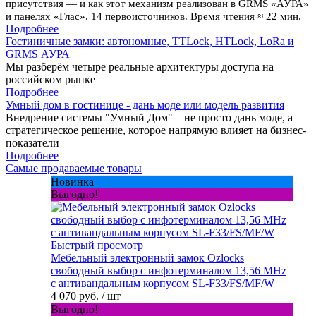
присутствия — и как этот механизм реализован в GRMS «АУРА»
и панелях «Глас». 14 первоисточников. Время чтения ≈ 22 мин.
Подробнее
Гостиничные замки: автономные, TTLock, HTLock, LoRa и
GRMS АУРА
Мы разберём четыре реальные архитектуры доступа на
российском рынке
Подробнее
Умный дом в гостинице - дань моде или модель развития
Внедрение системы "Умный Дом" – не просто дань моде, а
стратегическое решение, которое напрямую влияет на бизнес-
показатели
Подробнее
Самые продаваемые товары
Новинка
Выгодно!
Быстрый просмотр
Мебельный электронный замок Ozlocks
свободный выбор с инфотерминалом 13,56 MHz
с антивандальным корпусом SL-F33/FS/MF/W
4 070 руб.
/ шт
Выгодно!