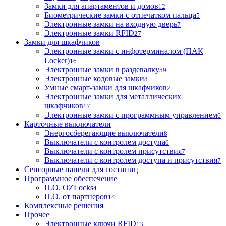
Замки для апартаментов и домов
12
Биометрические замки с отпечатком пальца
5
Электронные замки на входную дверь
7
Электронные замки RFID
27
Замки для шкафчиков
Электронные замки с инфотерминалом (ПАК
Locker)
16
Электронные замки в раздевалку
59
Электронные кодовые замки
8
Умные смарт-замки для шкафчиков
2
Электронные замки для металлических
шкафчиков
17
Электронные замки с программным управлением
6
Карточные выключатели
Энергосберегающие выключатели
8
Выключатели с контролем доступа
6
Выключатели с контролем присутствия
7
Выключатели с контролем доступа и присутствия
7
Сенсорные панели для гостиниц
Программное обеспечение
П.О. OZLocks
4
П.О. от партнеров
14
Комплексные решения
Прочее
Электронные ключи RFID
13