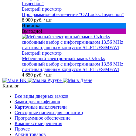
Быстрый просмотр
Программное обеспечение "OZLocks: Inspection"
8 900 руб.
/ шт
Новинка
Выгодно!
Быстрый просмотр
Мебельный электронный замок Ozlocks
свободный выбор с инфотерминалом 13,56 MHz
с антивандальным корпусом SL-F11/FS/MF/Wt
4 650 руб.
/ шт
Каталог
Все виды дверных замков
Замки для шкафчиков
Карточные выключатели
Сенсорные панели для гостиниц
Программное обеспечение
Комплексные решения
Прочее
Архив товаров