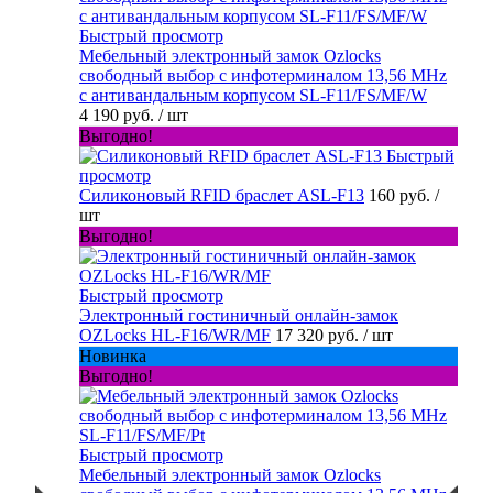
Быстрый просмотр
Мебельный электронный замок Ozlocks
свободный выбор с инфотерминалом 13,56 MHz
с антивандальным корпусом SL-F11/FS/MF/W
4 190 руб.
/ шт
Выгодно!
Быстрый
просмотр
Силиконовый RFID браслет ASL-F13
160 руб.
/
шт
Выгодно!
Быстрый просмотр
Электронный гостиничный онлайн-замок
OZLocks HL-F16/WR/MF
17 320 руб.
/ шт
Новинка
Выгодно!
Быстрый просмотр
Мебельный электронный замок Ozlocks