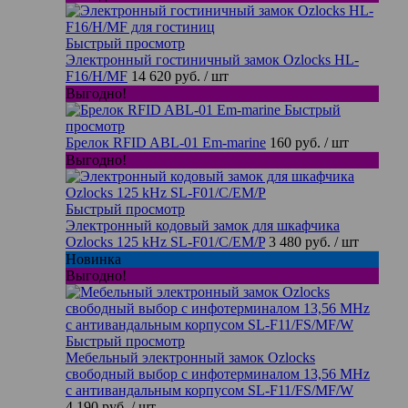
Быстрый просмотр
Электронный гостиничный замок Ozlocks HL-
F16/H/MF
14 620 руб.
/ шт
Выгодно!
Быстрый
просмотр
Брелок RFID ABL-01 Em-marine
160 руб.
/ шт
Выгодно!
Быстрый просмотр
Электронный кодовый замок для шкафчика
Ozlocks 125 kHz SL-F01/C/EM/P
3 480 руб.
/ шт
Новинка
Выгодно!
Быстрый просмотр
Мебельный электронный замок Ozlocks
свободный выбор с инфотерминалом 13,56 MHz
с антивандальным корпусом SL-F11/FS/MF/W
4 190 руб.
/ шт