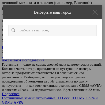
основной механизм открытия (например, Bluetooth)
работает и без интернета.
Выберите ваш город
Электронные замки, управляемые со смартфона, – это не
просто модный гаджет, а мощный инструмент для
оптимизации бизнеса по посуточной аренде жилья. Они
повышают безопасность, экономят время и ресурсы
владельца, а также предоставляют гостям современный и
удобный способ заселения.
Вернуться к списку
Запомнить город
Другие записи
Энергоэффективность в гостиничном хозяйстве: что
показывают исследования
Гостиница — одно из самых энергоёмких коммерческих зданий.
Бóльшая часть потерь приходится на пустующие номера,
которые продолжают отапливаться и освещаться «по
расписанию». Разбираем, что говорят рецензируемые
исследования об экономии за счёт управления по факту
присутствия — и как этот механизм реализован в GRMS «АУРА»
и панелях «Глас». 14 первоисточников. Время чтения ≈ 22 мин.
Подробнее
Гостиничные замки: автономные, TTLock, HTLock, LoRa и
GRMS АУРА