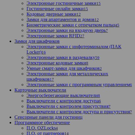
Электронные гостиничные замки
15
Гостиничные онлайн замки
15
Кодовые дверные замки
12
Замки для апартаментов и домов
12
Биометрические замки с отпечатком пальца
5
Электронные замки на входную дверь
7
Электронные замки RFID
27
Замки для шкафчиков
Электронные замки с инфотерминалом (ПАК
Locker)
16
Электронные замки в раздевалку
59
Электронные кодовые замки
8
Умные смарт-замки для шкафчиков
2
Электронные замки для металлических
шкафчиков
17
Электронные замки с программным управлением
6
Карточные выключатели
Энергосберегающие выключатели
8
Выключатели с контролем доступа
6
Выключатели с контролем присутствия
7
Выключатели с контролем доступа и присутствия
7
Сенсорные панели для гостиниц
Программное обеспечение
П.О. OZLocks
4
П.О. от партнеров
14