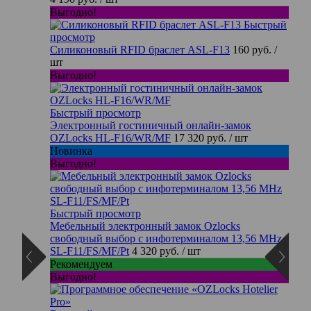
Выгодно!
Быстрый
просмотр
Силиконовый RFID браслет ASL-F13
160 руб.
/
шт
Выгодно!
Быстрый просмотр
Электронный гостиничный онлайн-замок
OZLocks HL-F16/WR/MF
17 320 руб.
/ шт
Новинка
Выгодно!
Быстрый просмотр
Мебельный электронный замок Ozlocks
свободный выбор с инфотерминалом 13,56 MHz
SL-F11/FS/MF/Pt
4 320 руб.
/ шт
Рекомендуем
Выгодно!