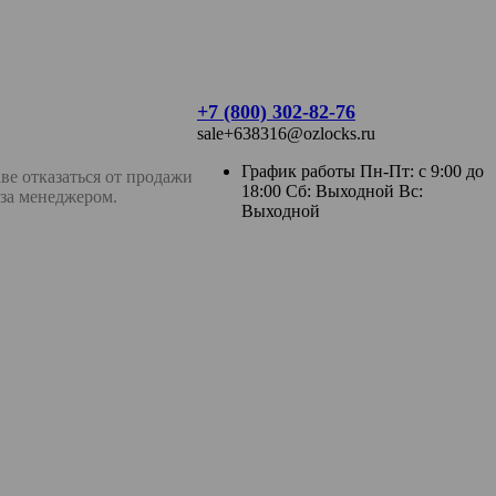
+7 (800) 302-82-76
sale+638316@ozlocks.ru
График работы Пн-Пт: с 9:00 до
ве отказаться от продажи
18:00 Сб: Выходной Вс:
аза менеджером.
Выходной