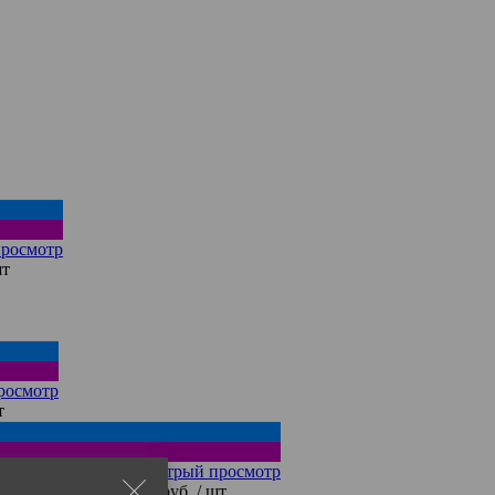
росмотр
шт
росмотр
т
Быстрый просмотр
SL-F33/FS/MF/P
3 900 руб.
/ шт