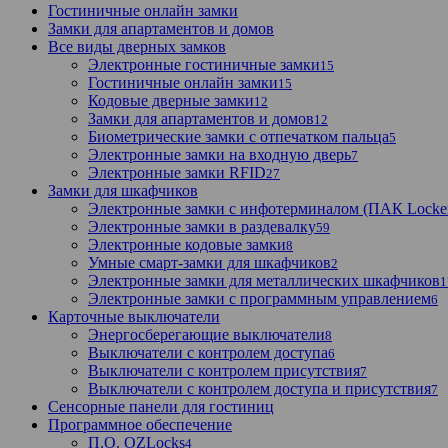
Гостиничные онлайн замки
Замки для апартаментов и домов
Все виды дверных замков
Электронные гостиничные замки
15
Гостиничные онлайн замки
15
Кодовые дверные замки
12
Замки для апартаментов и домов
12
Биометрические замки с отпечатком пальца
5
Электронные замки на входную дверь
7
Электронные замки RFID
27
Замки для шкафчиков
Электронные замки с инфотерминалом (ПАК Locke
Электронные замки в раздевалку
59
Электронные кодовые замки
8
Умные смарт-замки для шкафчиков
2
Электронные замки для металлических шкафчиков
1
Электронные замки с программным управлением
6
Карточные выключатели
Энергосберегающие выключатели
8
Выключатели с контролем доступа
6
Выключатели с контролем присутствия
7
Выключатели с контролем доступа и присутствия
7
Сенсорные панели для гостиниц
Программное обеспечение
П.О. OZLocks
4