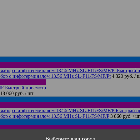
Быстрый п
бор с инфотерминалом 13,56 MHz SL-F11/FS/MF/Pt
4 320 руб.
/ 
Быстрый просмотр
18 060 руб.
/ шт
Быстрый п
бор с инфотерминалом 13,56 MHz SL-F11/FS/MF/P
3 860 руб.
/ ш
Выберите ваш город
бор с инфотерминалом 13,56 MHz с антивандальным корпусом 