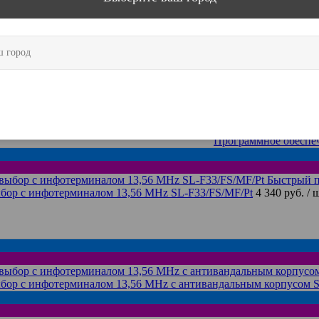
Рекомендуем
Быстрый просмотр
Выгодно!
MF
14 620 руб.
/ шт
Программное обеспечение 
Быстрый просмотр
HL-F16/WR/MF
17 320 руб.
/ шт
Рекомендуем
Запомнить город
Быстрый просмотр
Выгодно!
25 kHz SL-F01/C/EM/P
3 480 руб.
/ шт
Программное обеспеч
Быстрый 
бор с инфотерминалом 13,56 MHz SL-F33/FS/MF/Pt
4 340 руб.
/ 
ыбор с инфотерминалом 13,56 MHz с антивандальным корпусом 