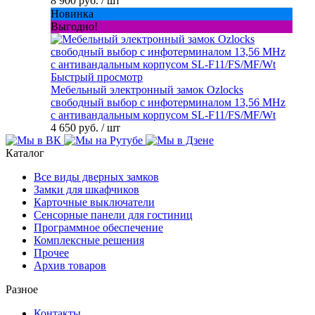
8 900 руб.
/ шт
Новинка
Выгодно!
Быстрый просмотр
Мебельный электронный замок Ozlocks
свободный выбор с инфотерминалом 13,56 MHz
с антивандальным корпусом SL-F11/FS/MF/Wt
4 650 руб.
/ шт
Каталог
Все виды дверных замков
Замки для шкафчиков
Карточные выключатели
Сенсорные панели для гостиниц
Программное обеспечение
Комплексные решения
Прочее
Архив товаров
Разное
Контакты