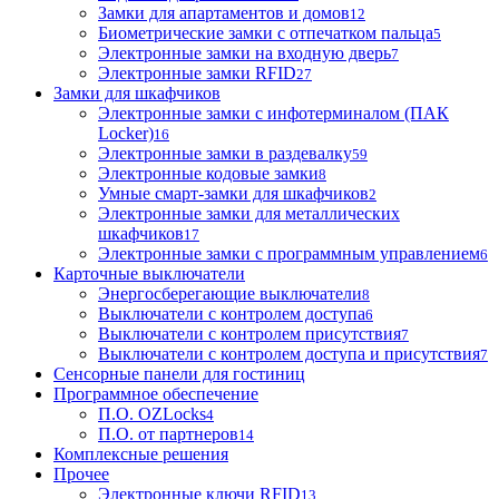
Замки для апартаментов и домов
12
Биометрические замки с отпечатком пальца
5
Электронные замки на входную дверь
7
Электронные замки RFID
27
Замки для шкафчиков
Электронные замки с инфотерминалом (ПАК
Locker)
16
Электронные замки в раздевалку
59
Электронные кодовые замки
8
Умные смарт-замки для шкафчиков
2
Электронные замки для металлических
шкафчиков
17
Электронные замки с программным управлением
6
Карточные выключатели
Энергосберегающие выключатели
8
Выключатели с контролем доступа
6
Выключатели с контролем присутствия
7
Выключатели с контролем доступа и присутствия
7
Сенсорные панели для гостиниц
Программное обеспечение
П.О. OZLocks
4
П.О. от партнеров
14
Комплексные решения
Прочее
Электронные ключи RFID
13