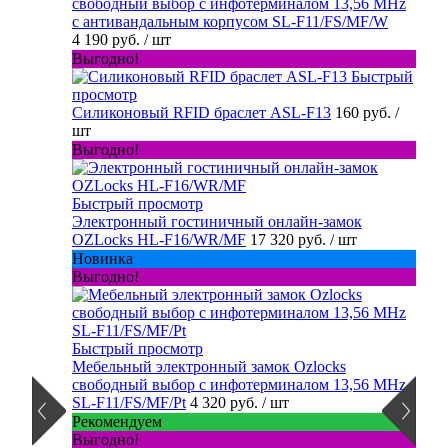
свободный выбор с инфотерминалом 13,56 MHz
с антивандальным корпусом SL-F11/FS/MF/W
4 190 руб.
/ шт
Выгодно!
Быстрый
просмотр
Силиконовый RFID браслет ASL-F13
160 руб.
/
шт
Выгодно!
Быстрый просмотр
Электронный гостиничный онлайн-замок
OZLocks HL-F16/WR/MF
17 320 руб.
/ шт
Новинка
Выгодно!
Быстрый просмотр
Мебельный электронный замок Ozlocks
свободный выбор с инфотерминалом 13,56 MHz
SL-F11/FS/MF/Pt
4 320 руб.
/ шт
Рекомендуем
Выгодно!