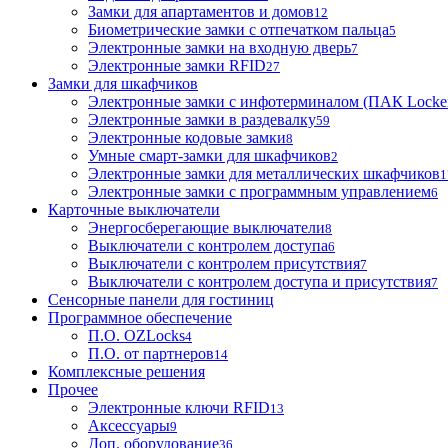
Замки для апартаментов и домов
12
Биометрические замки с отпечатком пальца
5
Электронные замки на входную дверь
7
Электронные замки RFID
27
Замки для шкафчиков
Электронные замки с инфотерминалом (ПАК Locke
Электронные замки в раздевалку
59
Электронные кодовые замки
8
Умные смарт-замки для шкафчиков
2
Электронные замки для металлических шкафчиков
1
Электронные замки с программным управлением
6
Карточные выключатели
Энергосберегающие выключатели
8
Выключатели с контролем доступа
6
Выключатели с контролем присутствия
7
Выключатели с контролем доступа и присутствия
7
Сенсорные панели для гостиниц
Программное обеспечение
П.О. OZLocks
4
П.О. от партнеров
14
Комплексные решения
Прочее
Электронные ключи RFID
13
Аксессуары
9
Доп. оборудование
36