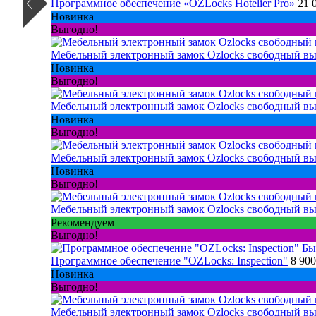
Программное обеспечение «OZLocks Hotelier Pro»
21 
Новинка
Выгодно!
Мебельный электронный замок Ozlocks свободный вы
Новинка
Выгодно!
Мебельный электронный замок Ozlocks свободный вы
Новинка
Выгодно!
Мебельный электронный замок Ozlocks свободный вы
Новинка
Выгодно!
Мебельный электронный замок Ozlocks свободный вы
Рекомендуем
Выгодно!
Бы
Программное обеспечение "OZLocks: Inspection"
8 900
Новинка
Выгодно!
Мебельный электронный замок Ozlocks свободный вы