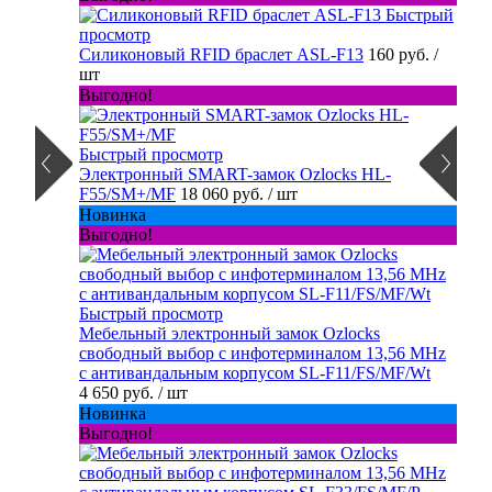
Быстрый
просмотр
Силиконовый RFID браслет ASL-F13
160 руб.
/
шт
Выгодно!
Быстрый просмотр
Электронный SMART-замок Ozlocks HL-
F55/SM+/MF
18 060 руб.
/ шт
Новинка
Выгодно!
Быстрый просмотр
Мебельный электронный замок Ozlocks
свободный выбор с инфотерминалом 13,56 MHz
с антивандальным корпусом SL-F11/FS/MF/Wt
4 650 руб.
/ шт
Новинка
Выгодно!