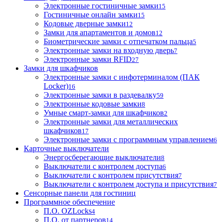
Электронные гостиничные замки
15
Гостиничные онлайн замки
15
Кодовые дверные замки
12
Замки для апартаментов и домов
12
Биометрические замки с отпечатком пальца
5
Электронные замки на входную дверь
7
Электронные замки RFID
27
Замки для шкафчиков
Электронные замки с инфотерминалом (ПАК
Locker)
16
Электронные замки в раздевалку
59
Электронные кодовые замки
8
Умные смарт-замки для шкафчиков
2
Электронные замки для металлических
шкафчиков
17
Электронные замки с программным управлением
6
Карточные выключатели
Энергосберегающие выключатели
8
Выключатели с контролем доступа
6
Выключатели с контролем присутствия
7
Выключатели с контролем доступа и присутствия
7
Сенсорные панели для гостиниц
Программное обеспечение
П.О. OZLocks
4
П.О. от партнеров
14