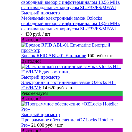
Быстрый просмотр
Мебельный электронный замок Ozlocks
свободный выбор с инфотерминалом 13,56 MHz
с антивандальным корпусом SL-F33/FS/MF/Wt
4 430 руб.
/ шт
Выгодно!
Быстрый
просмотр
Брелок RFID ABL-01 Em-marine
160 руб.
/ шт
Выгодно!
Быстрый просмотр
Электронный гостиничный замок Ozlocks HL-
F16/H/MF
14 620 руб.
/ шт
Рекомендуем
Выгодно!
Быстрый просмотр
Программное обеспечение «OZLocks Hotelier
Pro»
21 000 руб.
/ шт
Выгодно!