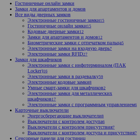
Гостиничные онлайн замки
Замки для апартаментов и домов
Все виды дверных замков
Электронные гостиничные замки
15
Гостиничные онлайн замки
15
Кодовые дверные замки
12
Замки для апартаментов и домов
12
Биометрические замки с отпечатком пальца
5
Электронные замки на входную дверь
7
Электронные замки RFID
27
Замки для шкафчиков
Электронные замки с инфотерминалом (ПАК
Locker)
16
Электронные замки в раздевалку
59
Электронные кодовые замки
8
Умные смарт-замки для шкафчиков
2
Электронные замки для металлических
шкафчиков
17
Электронные замки с программным управлением
6
Карточные выключатели
Энергосберегающие выключатели
8
Выключатели с контролем доступа
6
Выключатели с контролем присутствия
7
Выключатели с контролем доступа и присутствия
7
Сенсорные панели для гостиниц