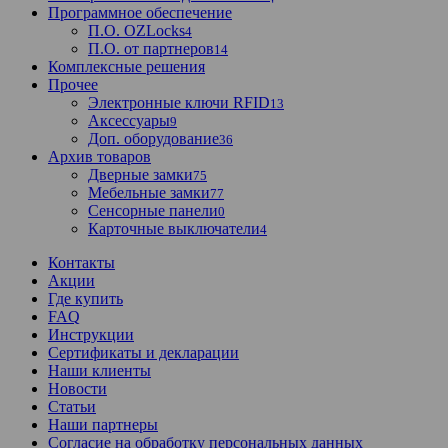
Программное обеспечение
П.О. OZLocks
4
П.О. от партнеров
14
Комплексные решения
Прочее
Электронные ключи RFID
13
Аксессуары
9
Доп. оборудование
36
Архив товаров
Дверные замки
75
Мебельные замки
77
Сенсорные панели
0
Карточные выключатели
4
Контакты
Акции
Где купить
FAQ
Инструкции
Сертификаты и декларации
Наши клиенты
Новости
Статьи
Наши партнеры
Согласие на обработку персональных данных