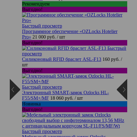
Рекомендуем
Выгодно!
Быстрый просмотр
Программное обеспечение «OZLocks Hotelier
Pro»
21 000 руб.
/ шт
Выгодно!
Быстрый
просмотр
Силиконовый RFID браслет ASL-F13
160 руб.
/
шт
Выгодно!
Быстрый просмотр
Электронный SMART-замок Ozlocks HL-
F55/SM+/MF
18 060 руб.
/ шт
Новинка
Выгодно!
Быстрый просмотр
Мебельный электронный замок Ozlocks