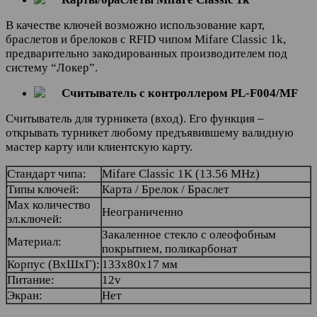
В качестве ключей возможно использование карт,
браслетов и брелоков с RFID чипом Mifare Сlassic 1k,
предварительно закодированных производителем под
систему “Локер”.
Считыватель с контроллером PL-F004/MF
Считыватель для турникета (вход). Его функция –
открывать турникет любому предъявившему валидную
мастер карту или клиентскую карту.
Стандарт чипа:
Mifare Classic 1K (13.56 MHz)
Типы ключей:
Карта / Брелок / Браслет
Max количество
Неограниченно
эл.ключей:
Закаленное стекло с олеофобным
Материал:
покрытием, поликарбонат
Корпус (ВхШхГ):
133х80х17 мм
Питание:
12v
Экран:
Нет