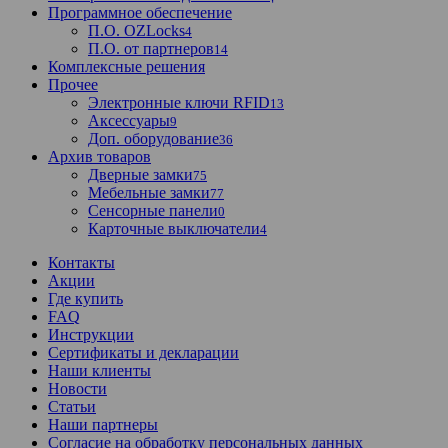
Программное обеспечение
П.О. OZLocks
4
П.О. от партнеров
14
Комплексные решения
Прочее
Электронные ключи RFID
13
Аксессуары
9
Доп. оборудование
36
Архив товаров
Дверные замки
75
Мебельные замки
77
Сенсорные панели
0
Карточные выключатели
4
Контакты
Акции
Где купить
FAQ
Инструкции
Сертификаты и декларации
Наши клиенты
Новости
Статьи
Наши партнеры
Согласие на обработку персональных данных