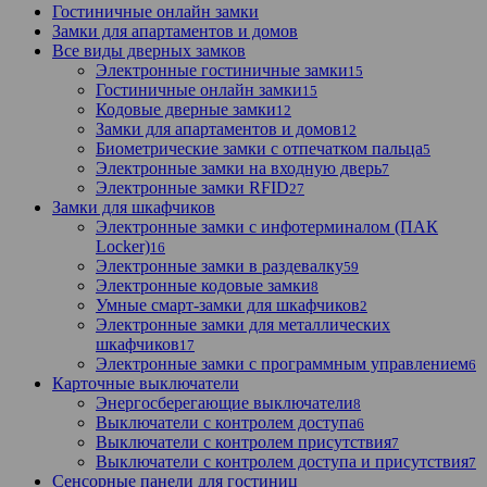
Гостиничные онлайн замки
Замки для апартаментов и домов
Все виды дверных замков
Электронные гостиничные замки
15
Гостиничные онлайн замки
15
Кодовые дверные замки
12
Замки для апартаментов и домов
12
Биометрические замки с отпечатком пальца
5
Электронные замки на входную дверь
7
Электронные замки RFID
27
Замки для шкафчиков
Электронные замки с инфотерминалом (ПАК
Locker)
16
Электронные замки в раздевалку
59
Электронные кодовые замки
8
Умные смарт-замки для шкафчиков
2
Электронные замки для металлических
шкафчиков
17
Электронные замки с программным управлением
6
Карточные выключатели
Энергосберегающие выключатели
8
Выключатели с контролем доступа
6
Выключатели с контролем присутствия
7
Выключатели с контролем доступа и присутствия
7
Сенсорные панели для гостиниц