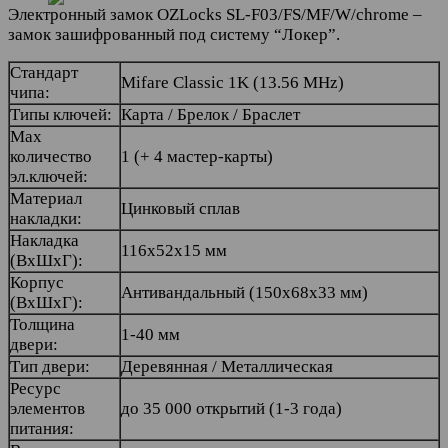
Электронный замок OZLocks SL-F03/FS/MF/W/chrome –
замок зашифрованный под систему “Локер”.
Стандарт
Mifare Classic 1K (13.56 MHz)
чипа:
Типы ключей:
Карта / Брелок / Браслет
Max
количество
1 (+ 4 мастер-карты)
эл.ключей:
Материал
Цинковый сплав
накладки:
Накладка
116х52х15 мм
(ВхШхГ):
Корпус
Антивандальный (150х68х33 мм)
(ВхШхГ):
Толщина
1-40 мм
двери:
Тип двери:
Деревянная / Металлическая
Ресурс
элементов
до 35 000 открытий (1-3 года)
питания: