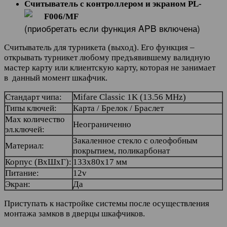
Считыватель с контроллером и экраном PL-
F006/MF
(приобретать если функция APB включена)
Считыватель для турникета (выход). Его функция –
открывать турникет любому предъявившему валидную
мастер карту или клиентскую карту, которая не занимает
в данный момент шкафчик.
Стандарт чипа:
Mifare Classic 1K (13.56 MHz)
Типы ключей:
Карта / Брелок / Браслет
Max количество
Неограниченно
эл.ключей:
Закаленное стекло с олеофобным
Материал:
покрытием, поликарбонат
Корпус (ВхШхГ):
133х80х17 мм
Питание:
12v
Экран:
Да
Приступать к настройке системы после осуществления
монтажа замков в дверцы шкафчиков.