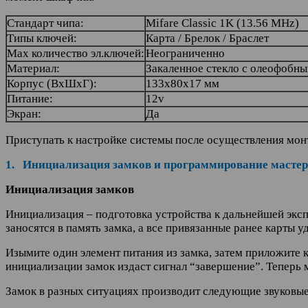
Стандарт чипа:
Mifare Classic 1K (13.56 MHz)
Типы ключей:
Карта / Брелок / Браслет
Max количество эл.ключей:
Неограниченно
Материал:
Закаленное стекло с олеофобн
Корпус (ВхШхГ):
133х80х17 мм
Питание:
12v
Экран:
Да
Приступать к настройке системы после осуществления мон
1. Инициализация замков и программирование масте
Инициализация замков
Инициализация – подготовка устройства к дальнейшей экс
заносятся в память замка, а все привязанные ранее карты у
Изымите один элемент питания из замка, затем приложите 
инициализации замок издаст сигнал “завершение”. Теперь 
Замок в разных ситуациях производит следующие звуковые