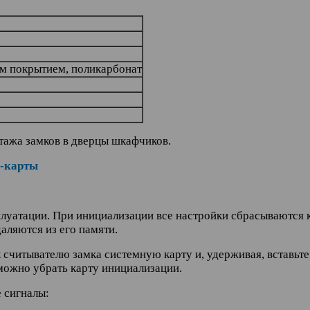
ым покрытием, поликарбонат
тажа замков в дверцы шкафчиков.
р-карты
плуатации. При инициализации все настройки сбрасываются 
даляются из его памяти.
к считывателю замка системную карту и, удерживая, вставь
можно убрать карту инициализации.
 сигналы: