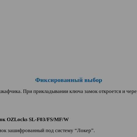
Фиксированный выбор
афчика. При прикладывании ключа замок откроется и через 
ок OZLocks SL-F03/FS/MF/W
мок зашифрованный под систему “Локер”.