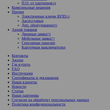
П.О. от партнеров
14
Комплексные решения
Прочее
Электронные ключи RFID
13
Аксессуары
9
Доп. оборудование
35
Архив товаров
Дверные замки
75
Мебельные замки
77
Сенсорные панели
0
Карточные выключатели
4
Контакты
Акции
Где купить
FAQ
Инструкции
Сертификаты и декларации
Наши клиенты
Новости
Статьи
Наши партнеры
Согласие на обработку персональных данных
Политика конфиденциальности