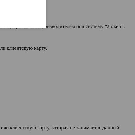
но закодированных производителем под систему “Локер”.
ли клиентскую карту.
или клиентскую карту, которая не занимает в данный