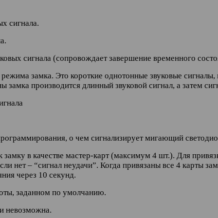
х сигнала.
а.
уковых сигнала (сопровождает завершение временного состо
режима замка. Это короткие однотонные звуковые сигналы, 
ны замка производится длинный звуковой сигнал, а затем си
игнала
программирования, о чем сигнализирует мигающий светодио
 замку в качестве мастер-карт (максимум 4 шт.). Для привя
если нет – “сигнал неудачи”. Когда привязаны все 4 карты 
яния через 10 секунд.
боты, заданном по умолчанию.
ии невозможна.