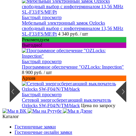
Быстрый просмотр
Мебельный электронный замок Ozlocks
свободный выбор с инфотерминалом 13,56 MHz
SL-F33/FS/MF/Pt
4 340 руб.
/ шт
Рекомендуем
Выгодно!
Быстрый просмотр
Программное обеспечение "OZLocks: Inspection"
8 900 руб.
/ шт
Архив
Быстрый просмотр
Сетевой энергосберегающий выключатель
Ozlocks SW-F04/N/TM/black
Цена по запросу
Каталог
Гостиничные замки
Гостиничные онлайн замки