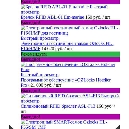
Выгодно!
Быстрый
просмотр
Брелок RFID ABL-01 Em-marine
160 руб.
/ шт
Выгодно!
Быстрый просмотр
Электронный гостиничный замок Ozlocks HL-
F16/H/MF
14 620 руб.
/ шт
Рекомендуем
Выгодно!
Быстрый просмотр
Программное обеспечение «OZLocks Hotelier
Pro»
21 000 руб.
/ шт
Выгодно!
Быстрый
просмотр
Силиконовый RFID браслет ASL-F13
160 руб.
/
шт
Выгодно!