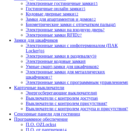
Электронные гостиничные замки
15
Гостиничные онлайн замки
15
Кодовые дверные замки
12
Замки для апартаментов и домов
12
Биометрические замки с отпечатком пальца
5
Электронные замки на входную дверь
7
Электронные замки RFID
27
Замки для шкафчиков
Электронные замки с инфотерминалом (ПАК
Locker)
16
Электронные замки в раздевалку
59
Электронные кодовые замки
8
Умные смарт-замки для шкафчиков
2
Электронные замки для металлических
шкафчиков
17
Электронные замки с программным управлением
6
Карточные выключатели
Энергосберегающие выключатели
8
Выключатели с контролем доступа
6
Выключатели с контролем присутствия
7
Выключатели с контролем доступа и присутствия
7
Сенсорные панели для гостиниц
Программное обеспечение
П.О. OZLocks
4
П.О. от партнеров
14