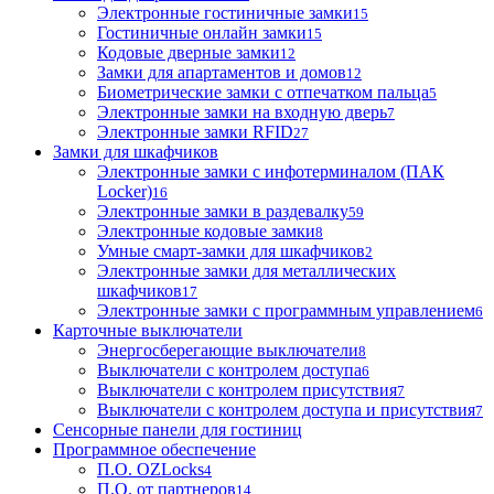
Электронные гостиничные замки
15
Гостиничные онлайн замки
15
Кодовые дверные замки
12
Замки для апартаментов и домов
12
Биометрические замки с отпечатком пальца
5
Электронные замки на входную дверь
7
Электронные замки RFID
27
Замки для шкафчиков
Электронные замки с инфотерминалом (ПАК
Locker)
16
Электронные замки в раздевалку
59
Электронные кодовые замки
8
Умные смарт-замки для шкафчиков
2
Электронные замки для металлических
шкафчиков
17
Электронные замки с программным управлением
6
Карточные выключатели
Энергосберегающие выключатели
8
Выключатели с контролем доступа
6
Выключатели с контролем присутствия
7
Выключатели с контролем доступа и присутствия
7
Сенсорные панели для гостиниц
Программное обеспечение
П.О. OZLocks
4
П.О. от партнеров
14