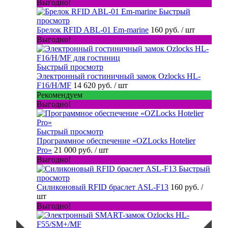
Выгодно!
Быстрый
просмотр
Брелок RFID ABL-01 Em-marine
160 руб.
/ шт
Выгодно!
Быстрый просмотр
Электронный гостиничный замок Ozlocks HL-
F16/H/MF
14 620 руб.
/ шт
Рекомендуем
Выгодно!
Быстрый просмотр
Программное обеспечение «OZLocks Hotelier
Pro»
21 000 руб.
/ шт
Выгодно!
Быстрый
просмотр
Силиконовый RFID браслет ASL-F13
160 руб.
/
шт
Выгодно!