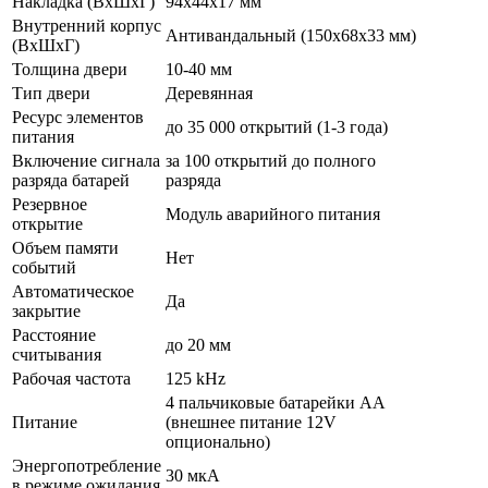
Накладка (ВхШхГ)
94х44х17 мм
Внутренний корпус
Антивандальный (150х68х33 мм)
(ВхШхГ)
Толщина двери
10-40 мм
Тип двери
Деревянная
Ресурс элементов
до 35 000 открытий (1-3 года)
питания
Включение сигнала
за 100 открытий до полного
разряда батарей
разряда
Резервное
Модуль аварийного питания
открытие
Объем памяти
Нет
событий
Автоматическое
Да
закрытие
Расстояние
до 20 мм
считывания
Рабочая частота
125 kHz
4 пальчиковые батарейки AA
Питание
(внешнее питание 12V
опционально)
Энергопотребление
30 мкА
в режиме ожидания