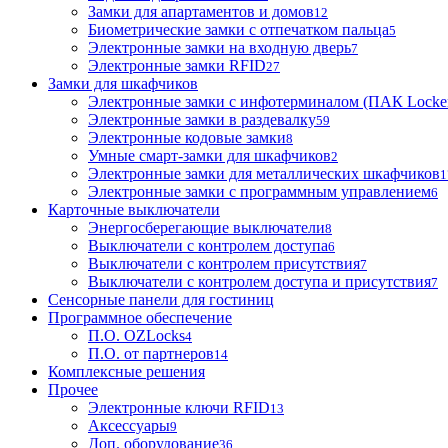
Замки для апартаментов и домов
12
Биометрические замки с отпечатком пальца
5
Электронные замки на входную дверь
7
Электронные замки RFID
27
Замки для шкафчиков
Электронные замки с инфотерминалом (ПАК Locke
Электронные замки в раздевалку
59
Электронные кодовые замки
8
Умные смарт-замки для шкафчиков
2
Электронные замки для металлических шкафчиков
1
Электронные замки с программным управлением
6
Карточные выключатели
Энергосберегающие выключатели
8
Выключатели с контролем доступа
6
Выключатели с контролем присутствия
7
Выключатели с контролем доступа и присутствия
7
Сенсорные панели для гостиниц
Программное обеспечение
П.О. OZLocks
4
П.О. от партнеров
14
Комплексные решения
Прочее
Электронные ключи RFID
13
Аксессуары
9
Доп. оборудование
36