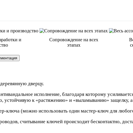
зработки и
Сопровождение на всех
В
ство
этапах
с
ументация
 деревянную дверцу.
антивандальное исполнение, благодаря которому усиливаетс
, устойчивую к «растяжению» и «выламыванию» защелку, а т
р-ключа (можно использовать один мастер-ключ для любого
проводов, считывание ключей происходит бесконтактно, дост