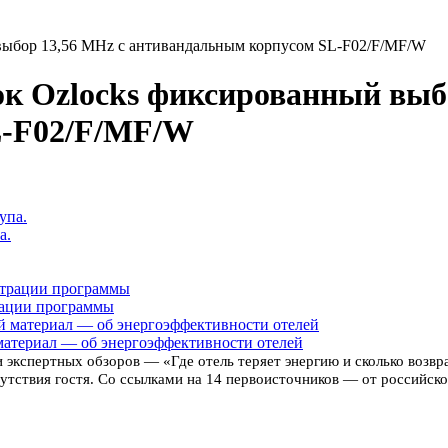
выбор 13,56 MHz с антивандальным корпусом SL-F02/F/MF/W
к Ozlocks фиксированный выбо
L-F02/F/MF/W
а.
рации программы
материал — об энергоэффективности отелей
 экспертных обзоров — «Где отель теряет энергию и сколько возв
тствия гостя. Со ссылками на 14 первоисточников — от российской 