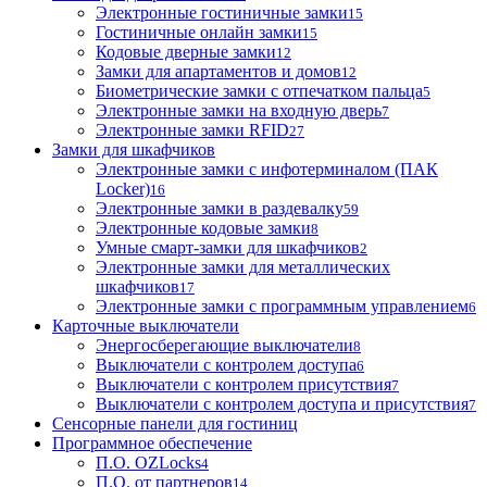
Электронные гостиничные замки
15
Гостиничные онлайн замки
15
Кодовые дверные замки
12
Замки для апартаментов и домов
12
Биометрические замки с отпечатком пальца
5
Электронные замки на входную дверь
7
Электронные замки RFID
27
Замки для шкафчиков
Электронные замки с инфотерминалом (ПАК
Locker)
16
Электронные замки в раздевалку
59
Электронные кодовые замки
8
Умные смарт-замки для шкафчиков
2
Электронные замки для металлических
шкафчиков
17
Электронные замки с программным управлением
6
Карточные выключатели
Энергосберегающие выключатели
8
Выключатели с контролем доступа
6
Выключатели с контролем присутствия
7
Выключатели с контролем доступа и присутствия
7
Сенсорные панели для гостиниц
Программное обеспечение
П.О. OZLocks
4
П.О. от партнеров
14