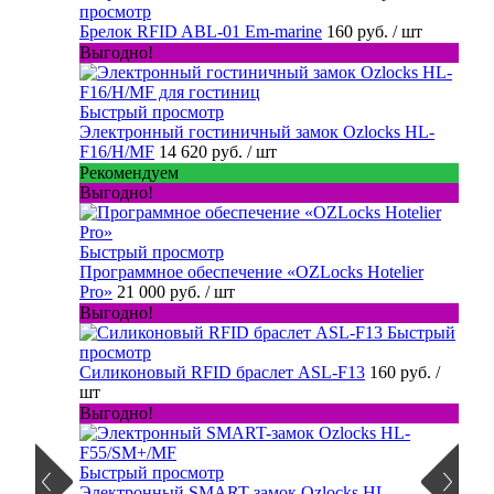
просмотр
Брелок RFID ABL-01 Em-marine
160 руб.
/ шт
Выгодно!
Быстрый просмотр
Электронный гостиничный замок Ozlocks HL-
F16/H/MF
14 620 руб.
/ шт
Рекомендуем
Выгодно!
Быстрый просмотр
Программное обеспечение «OZLocks Hotelier
Pro»
21 000 руб.
/ шт
Выгодно!
Быстрый
просмотр
Силиконовый RFID браслет ASL-F13
160 руб.
/
шт
Выгодно!
Быстрый просмотр
Электронный SMART-замок Ozlocks HL-