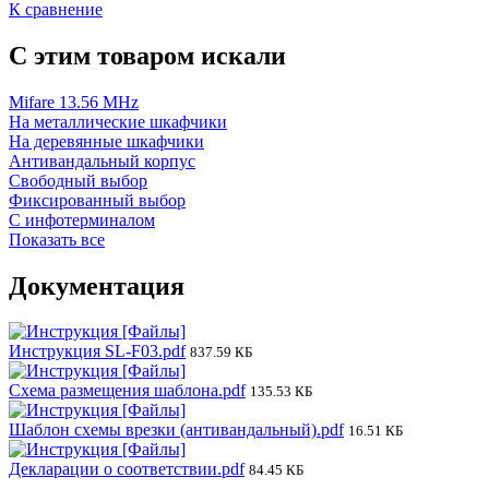
К сравнение
C этим товаром искали
Mifare 13.56 MHz
На металлические шкафчики
На деревянные шкафчики
Антивандальный корпус
Свободный выбор
Фиксированный выбор
С инфотерминалом
Показать все
Документация
Инструкция SL-F03.pdf
837.59 КБ
Схема размещения шаблона.pdf
135.53 КБ
Шаблон схемы врезки (антивандальный).pdf
16.51 КБ
Декларации о соответствии.pdf
84.45 КБ