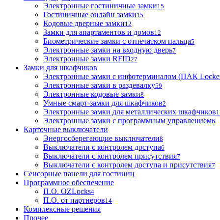
Электронные гостиничные замки
15
Гостиничные онлайн замки
15
Кодовые дверные замки
12
Замки для апартаментов и домов
12
Биометрические замки с отпечатком пальца
5
Электронные замки на входную дверь
7
Электронные замки RFID
27
Замки для шкафчиков
Электронные замки с инфотерминалом (ПАК Locke
Электронные замки в раздевалку
59
Электронные кодовые замки
8
Умные смарт-замки для шкафчиков
2
Электронные замки для металлических шкафчиков
1
Электронные замки с программным управлением
6
Карточные выключатели
Энергосберегающие выключатели
8
Выключатели с контролем доступа
6
Выключатели с контролем присутствия
7
Выключатели с контролем доступа и присутствия
7
Сенсорные панели для гостиниц
Программное обеспечение
П.О. OZLocks
4
П.О. от партнеров
14
Комплексные решения
Прочее