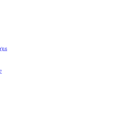
r)
16
7