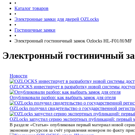
•
Каталог товаров
•
Электронные замки для дверей OZLocks
•
Гостиничные замки
•
Электронный гостиничный замок Ozlocks HL-F01/H/MF
Электронный гостиничный за
Новости
OZLOCKS инвестирует в разработку новой системы доступ
Опубликовали разбор: как выбрать замок для отеля
OZLocks получил свидетельство о государственной регист
OZLocks запустил серию экспертных публикаций: первый 
В разделе «Статьи» опубликован первый материал новой серии
экономии ресурсов за счёт управления номером по факту прису