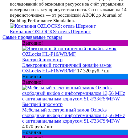
исследований об экономии ресурсов за счёт управления
номером по факту присутствия гостя. Со ссылками на 14
первоисточников — от российской АВОК до Journal of
Building Performance Simulation.
Компания OZLOCKS: отель Шермонт
Самые продаваемые товары
Выгодно!
Быстрый просмотр
Электронный гостиничный онлайн-замок
OZLocks HL-F16/WR/MF
17 320 руб.
/ шт
Новинка
Выгодно!
Быстрый просмотр
Мебельный электронный замок Ozlocks
свободный выбор с инфотерминалом 13,56 MHz
с антивандальным корпусом SL-F33/FS/MF/W
4 070 руб.
/ шт
Новинка
Выгодно!