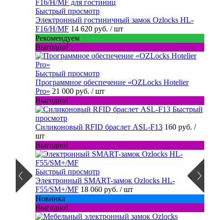
Быстрый просмотр
Электронный гостиничный замок Ozlocks HL-
F16/H/MF
14 620 руб.
/ шт
Рекомендуем
Выгодно!
Быстрый просмотр
Программное обеспечение «OZLocks Hotelier
Pro»
21 000 руб.
/ шт
Выгодно!
Быстрый
просмотр
Силиконовый RFID браслет ASL-F13
160 руб.
/
шт
Выгодно!
Быстрый просмотр
Электронный SMART-замок Ozlocks HL-
F55/SM+/MF
18 060 руб.
/ шт
Новинка
Выгодно!