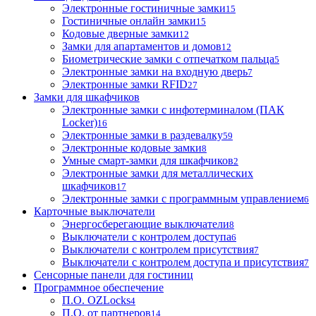
Электронные гостиничные замки
15
Гостиничные онлайн замки
15
Кодовые дверные замки
12
Замки для апартаментов и домов
12
Биометрические замки с отпечатком пальца
5
Электронные замки на входную дверь
7
Электронные замки RFID
27
Замки для шкафчиков
Электронные замки с инфотерминалом (ПАК
Locker)
16
Электронные замки в раздевалку
59
Электронные кодовые замки
8
Умные смарт-замки для шкафчиков
2
Электронные замки для металлических
шкафчиков
17
Электронные замки с программным управлением
6
Карточные выключатели
Энергосберегающие выключатели
8
Выключатели с контролем доступа
6
Выключатели с контролем присутствия
7
Выключатели с контролем доступа и присутствия
7
Сенсорные панели для гостиниц
Программное обеспечение
П.О. OZLocks
4
П.О. от партнеров
14