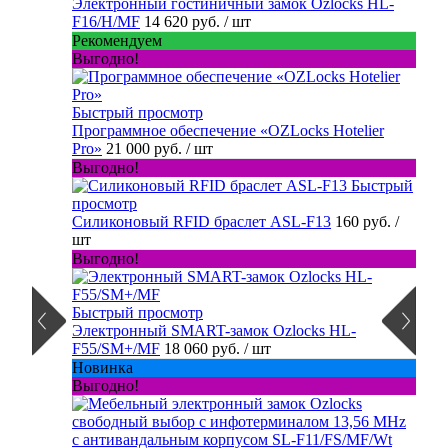
Электронный гостиничный замок Ozlocks HL-
F16/H/MF
14 620 руб.
/ шт
Рекомендуем
Выгодно!
Быстрый просмотр
Программное обеспечение «OZLocks Hotelier
Pro»
21 000 руб.
/ шт
Выгодно!
Быстрый
просмотр
Силиконовый RFID браслет ASL-F13
160 руб.
/
шт
Выгодно!
Быстрый просмотр
Электронный SMART-замок Ozlocks HL-
F55/SM+/MF
18 060 руб.
/ шт
Новинка
Выгодно!