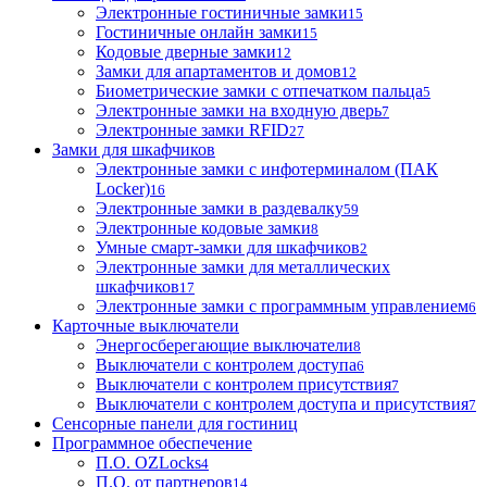
Электронные гостиничные замки
15
Гостиничные онлайн замки
15
Кодовые дверные замки
12
Замки для апартаментов и домов
12
Биометрические замки с отпечатком пальца
5
Электронные замки на входную дверь
7
Электронные замки RFID
27
Замки для шкафчиков
Электронные замки с инфотерминалом (ПАК
Locker)
16
Электронные замки в раздевалку
59
Электронные кодовые замки
8
Умные смарт-замки для шкафчиков
2
Электронные замки для металлических
шкафчиков
17
Электронные замки с программным управлением
6
Карточные выключатели
Энергосберегающие выключатели
8
Выключатели с контролем доступа
6
Выключатели с контролем присутствия
7
Выключатели с контролем доступа и присутствия
7
Сенсорные панели для гостиниц
Программное обеспечение
П.О. OZLocks
4
П.О. от партнеров
14