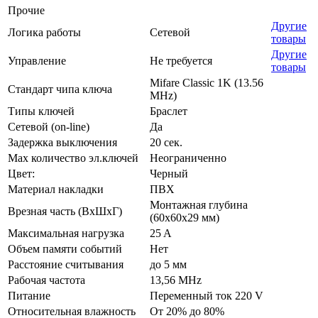
Прочие
Другие
Логика работы
Сетевой
товары
Другие
Управление
Не требуется
товары
Mifare Classic 1K (13.56
Стандарт чипа ключа
MHz)
Типы ключей
Браслет
Сетевой (on-line)
Да
Задержка выключения
20 сек.
Max количество эл.ключей
Неограниченно
Цвет:
Черный
Материал накладки
ПВХ
Монтажная глубина
Врезная часть (ВхШхГ)
(60х60х29 мм)
Максимальная нагрузка
25 A
Объем памяти событий
Нет
Расстояние считывания
до 5 мм
Рабочая частота
13,56 MHz
Питание
Переменный ток 220 V
Относительная влажность
От 20% до 80%