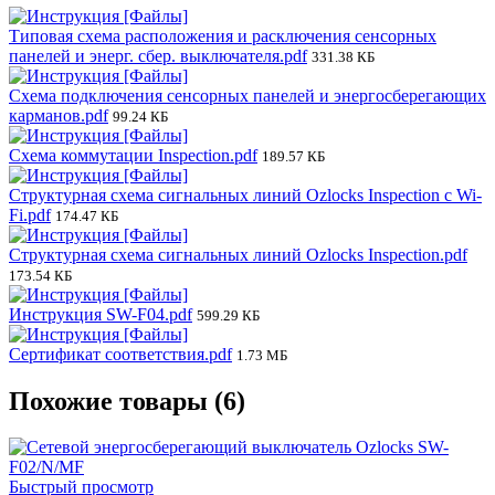
Типовая схема расположения и расключения сенсорных
панелей и энерг. сбер. выключателя.pdf
331.38 КБ
Схема подключения сенсорных панелей и энергосберегающих
карманов.pdf
99.24 КБ
Схема коммутации Inspection.pdf
189.57 КБ
Структурная схема сигнальных линий Ozlocks Inspection c Wi-
Fi.pdf
174.47 КБ
Структурная схема сигнальных линий Ozlocks Inspection.pdf
173.54 КБ
Инструкция SW-F04.pdf
599.29 КБ
Сертификат соответствия.pdf
1.73 МБ
Похожие товары (6)
Быстрый просмотр