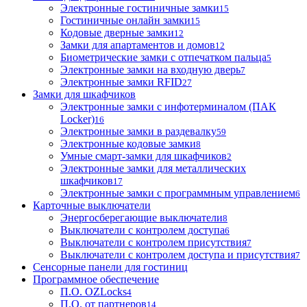
Электронные гостиничные замки
15
Гостиничные онлайн замки
15
Кодовые дверные замки
12
Замки для апартаментов и домов
12
Биометрические замки с отпечатком пальца
5
Электронные замки на входную дверь
7
Электронные замки RFID
27
Замки для шкафчиков
Электронные замки с инфотерминалом (ПАК
Locker)
16
Электронные замки в раздевалку
59
Электронные кодовые замки
8
Умные смарт-замки для шкафчиков
2
Электронные замки для металлических
шкафчиков
17
Электронные замки с программным управлением
6
Карточные выключатели
Энергосберегающие выключатели
8
Выключатели с контролем доступа
6
Выключатели с контролем присутствия
7
Выключатели с контролем доступа и присутствия
7
Сенсорные панели для гостиниц
Программное обеспечение
П.О. OZLocks
4
П.О. от партнеров
14