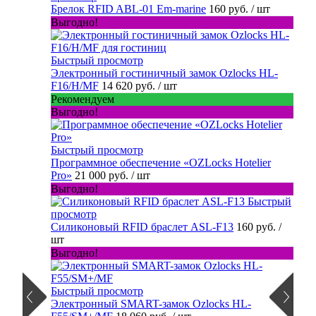
Брелок RFID ABL-01 Em-marine
160 руб.
/ шт
Выгодно!
Быстрый просмотр
Электронный гостиничный замок Ozlocks HL-
F16/H/MF
14 620 руб.
/ шт
Рекомендуем
Выгодно!
Быстрый просмотр
Программное обеспечение «OZLocks Hotelier
Pro»
21 000 руб.
/ шт
Выгодно!
Быстрый
просмотр
Силиконовый RFID браслет ASL-F13
160 руб.
/
шт
Выгодно!
Быстрый просмотр
Электронный SMART-замок Ozlocks HL-