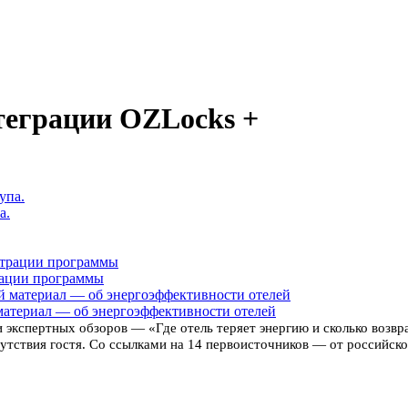
теграции OZLocks +
а.
рации программы
материал — об энергоэффективности отелей
 экспертных обзоров — «Где отель теряет энергию и сколько возв
тствия гостя. Со ссылками на 14 первоисточников — от российской 