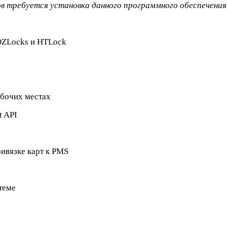
в требуется установка данного программного обеспечения 
OZLocks и HTLock
абочих местах
t API
ивязке карт к PMS
теме