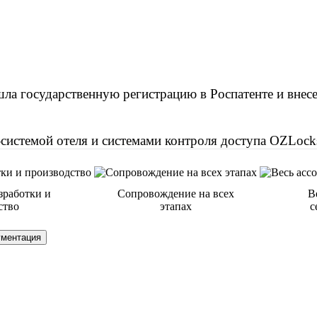
ла государственную регистрацию в Роспатенте и внесе
системой отеля и системами контроля доступа OZLock
зработки и
Сопровождение на всех
В
ство
этапах
с
ументация