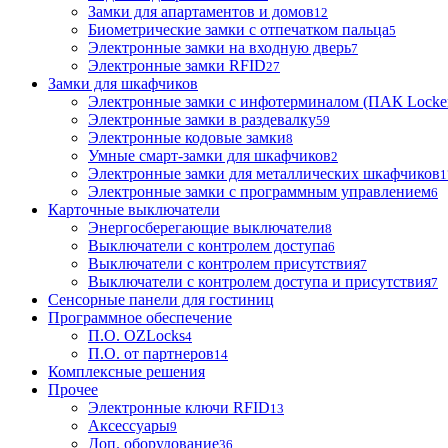
Замки для апартаментов и домов
12
Биометрические замки с отпечатком пальца
5
Электронные замки на входную дверь
7
Электронные замки RFID
27
Замки для шкафчиков
Электронные замки с инфотерминалом (ПАК Locke
Электронные замки в раздевалку
59
Электронные кодовые замки
8
Умные смарт-замки для шкафчиков
2
Электронные замки для металлических шкафчиков
1
Электронные замки с программным управлением
6
Карточные выключатели
Энергосберегающие выключатели
8
Выключатели с контролем доступа
6
Выключатели с контролем присутствия
7
Выключатели с контролем доступа и присутствия
7
Сенсорные панели для гостиниц
Программное обеспечение
П.О. OZLocks
4
П.О. от партнеров
14
Комплексные решения
Прочее
Электронные ключи RFID
13
Аксессуары
9
Доп. оборудование
36