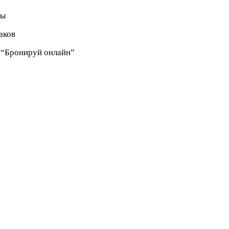
мы
аков
, “Бронируй онлайн”